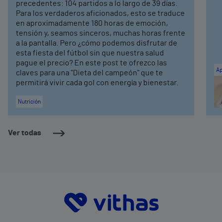
precedentes: 104 partidos a lo largo de 39 días.
Para los verdaderos aficionados, esto se traduce
en aproximadamente 180 horas de emoción,
tensión y, seamos sinceros, muchas horas frente
a la pantalla. Pero ¿cómo podemos disfrutar de
esta fiesta del fútbol sin que nuestra salud
pague el precio? En este post te ofrezco las
Ap
claves para una "Dieta del campeón" que te
permitirá vivir cada gol con energía y bienestar.
Nutrición
Ver todas