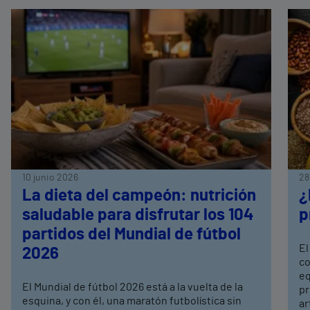
10 junio 2026
28
La dieta del campeón: nutrición
¿
saludable para disfrutar los 104
p
partidos del Mundial de fútbol
El
2026
co
eq
El Mundial de fútbol 2026 está a la vuelta de la
pr
esquina, y con él, una maratón futbolística sin
ar