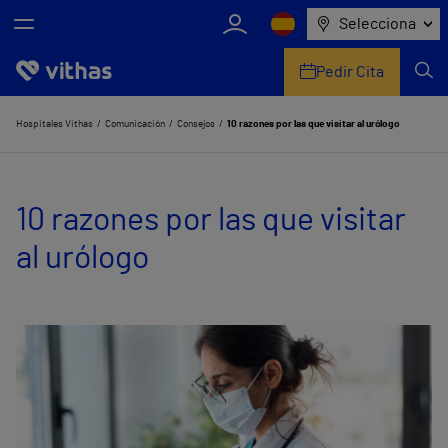
Selecciona
Pedir Cita
Nosotros
Hospitales Vithas
Comunicación
Consejos
10 razones por las que visitar al urólogo
Centros
10 razones por las que visitar
Servicios de salud
al urólogo
Equipo médico y asistencial
Información útil
Comunicación