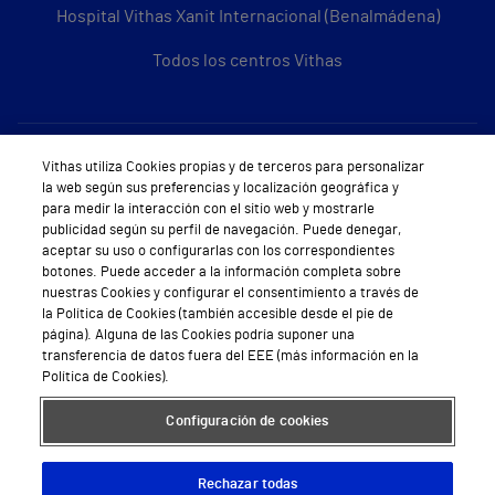
Hospital Vithas Xanit Internacional (Benalmádena)
Todos los centros Vithas
Sobre Vithas
Vithas utiliza Cookies propias y de terceros para personalizar
la web según sus preferencias y localización geográfica y
Quiénes somos
para medir la interacción con el sitio web y mostrarle
publicidad según su perfil de navegación. Puede denegar,
Trabajar en Vithas
aceptar su uso o configurarlas con los correspondientes
botones. Puede acceder a la información completa sobre
Teléfono Cita Médica
nuestras Cookies y configurar el consentimiento a través de
la Política de Cookies (también accesible desde el pie de
Teléfono Atención al Cliente
página). Alguna de las Cookies podría suponer una
transferencia de datos fuera del EEE (más información en la
Política de seguridad y salud en el trabajo
Política de Cookies).
Conoce a Supervita
Configuración de cookies
Rechazar todas