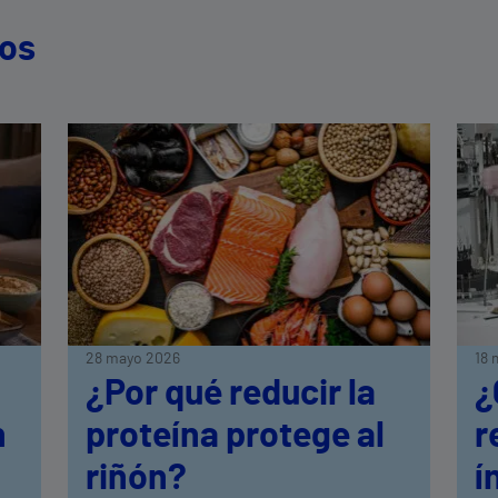
dos
28 mayo 2026
18 
¿Por qué reducir la
¿
n
proteína protege al
r
riñón?
í