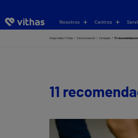
Nosotros
Centros
Servi
Hospitales Vithas
Comunicación
Consejos
11 recomendacione
11 recomendac