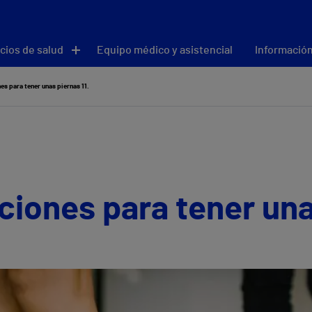
cios de salud
Equipo médico y asistencial
Información
s para tener unas piernas 11.
iones para tener unas