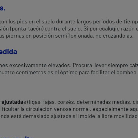
s.
on los pies en el suelo durante largos periodos de tiem
sión (punta-tacón) contra el suelo. Si por cualuqie ra
las piernas en posición semiflexionada, no cruzándolas.
medida
nes excesivamente elevados. Procura llevar siempre cal
cuatro centímetros es el óptimo para facilitar el bombeo 
 ajustada
s (ligas, fajas, corsés, determinadas medias, 
ficultar la circulación venosa normal, especialmente aqu
nda está demasiado ajustada si impide la libre movilidad