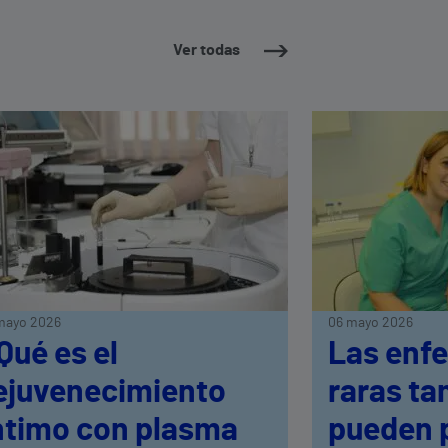
Ver todas
mayo 2026
06 mayo 2026
Qué es el
Las enf
ejuvenecimiento
raras ta
ntimo con plasma
pueden 