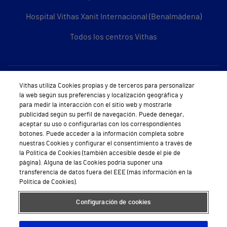
Hospital Vithas Xanit Internacional (Benalmádena)
Todos los centros Vithas
Sobre Vithas
Vithas utiliza Cookies propias y de terceros para personalizar
la web según sus preferencias y localización geográfica y
Quiénes somos
para medir la interacción con el sitio web y mostrarle
publicidad según su perfil de navegación. Puede denegar,
Trabajar en Vithas
aceptar su uso o configurarlas con los correspondientes
botones. Puede acceder a la información completa sobre
Teléfono Cita Médica
nuestras Cookies y configurar el consentimiento a través de
la Política de Cookies (también accesible desde el pie de
Teléfono Atención al Cliente
página). Alguna de las Cookies podría suponer una
transferencia de datos fuera del EEE (más información en la
Política de seguridad y salud en el trabajo
Política de Cookies).
Conoce a Supervita
Configuración de cookies