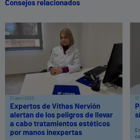
Consejos relacionados
21 abril 2025
12
Expertos de Vithas Nervión
P
alertan de los peligros de llevar
s
a cabo tratamientos estéticos
En
por manos inexpertas
co