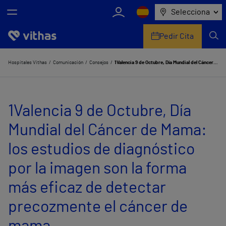
Selecciona
Pedir Cita
Nosotros
Hospitales Vithas
Comunicación
Consejos
1Valencia 9 de Octubre, Día Mundial del Cáncer de Mama: los estudios de diagnóstico por la imagen son la forma más eficaz de detectar precozmente el cáncer de mama
Centros
1Valencia 9 de Octubre, Día
Servicios de salud
Mundial del Cáncer de Mama:
Equipo médico y asistencial
los estudios de diagnóstico
Información útil
por la imagen son la forma
Comunicación
más eficaz de detectar
precozmente el cáncer de