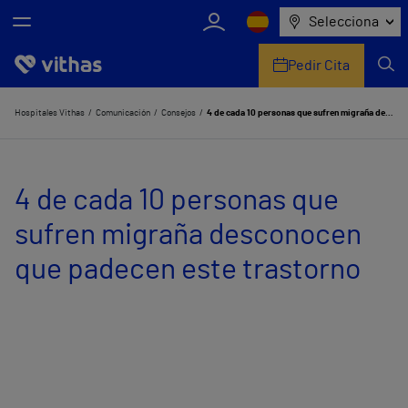
Selecciona
Pedir Cita
Nosotros
Hospitales Vithas
Comunicación
Consejos
4 de cada 10 personas que sufren migraña desconocen que padecen este trastorno
Centros
4 de cada 10 personas que
Servicios de salud
sufren migraña desconocen
Equipo médico y asistencial
que padecen este trastorno
Información útil
Comunicación