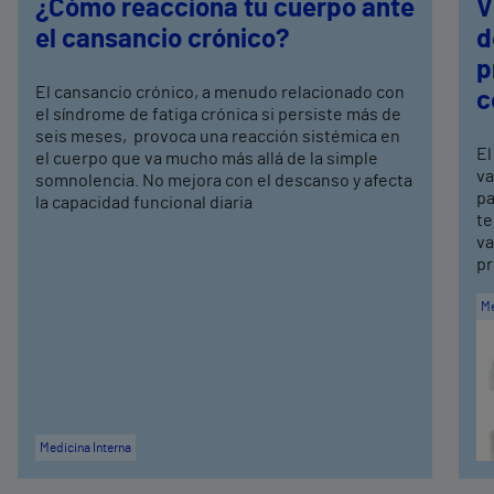
¿Cómo reacciona tu cuerpo ante
V
el cansancio crónico?
d
p
El cansancio crónico, a menudo relacionado con
c
el síndrome de fatiga crónica si persiste más de
seis meses, provoca una reacción sistémica en
El
el cuerpo que va mucho más allá de la simple
va
somnolencia. No mejora con el descanso y afecta
pa
la capacidad funcional diaria
te
va
pr
Me
Medicina Interna