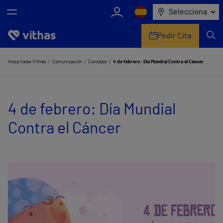
Selecciona
Pedir Cita
Nosotros
Hospitales Vithas
Comunicación
Consejos
4 de febrero: Día Mundial Contra el Cáncer
Centros
4 de febrero: Día Mundial
Servicios de salud
Contra el Cáncer
Equipo médico y asistencial
Información útil
Comunicación