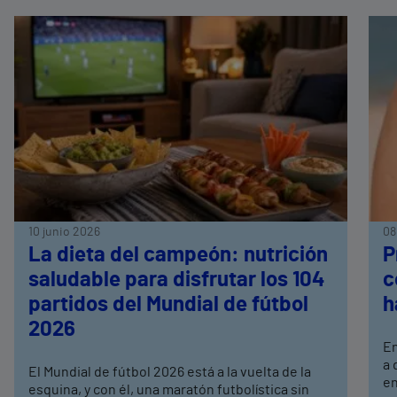
10 junio 2026
08
La dieta del campeón: nutrición
P
saludable para disfrutar los 104
c
partidos del Mundial de fútbol
h
2026
En
a 
El Mundial de fútbol 2026 está a la vuelta de la
en
esquina, y con él, una maratón futbolística sin