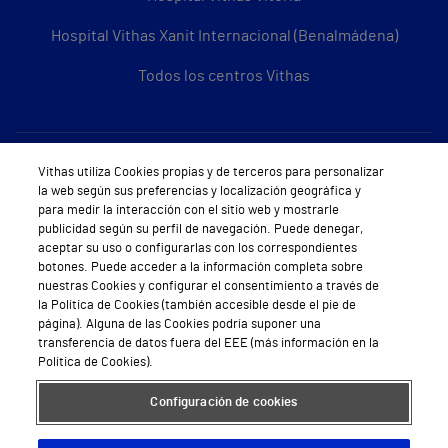
Hospital Vithas Xanit Internacional (Benalmádena)
Todos los centros Vithas
Sobre Vithas
Vithas utiliza Cookies propias y de terceros para personalizar
la web según sus preferencias y localización geográfica y
Quiénes somos
para medir la interacción con el sitio web y mostrarle
publicidad según su perfil de navegación. Puede denegar,
Trabajar en Vithas
aceptar su uso o configurarlas con los correspondientes
botones. Puede acceder a la información completa sobre
Teléfono Cita Médica
nuestras Cookies y configurar el consentimiento a través de
la Política de Cookies (también accesible desde el pie de
Teléfono Atención al Cliente
página). Alguna de las Cookies podría suponer una
transferencia de datos fuera del EEE (más información en la
Política de seguridad y salud en el trabajo
Política de Cookies).
Conoce a Supervita
Configuración de cookies