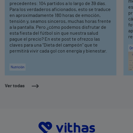
me
precedentes: 104 partidos a lo largo de 39 días.
es
Para los verdaderos aficionados, esto se traduce
pr
en aproximadamente 180 horas de emoción,
cá
tensión y, seamos sinceros, muchas horas frente
fo
a la pantalla. Pero ¿cómo podemos disfrutar de
ap
esta fiesta del fútbol sin que nuestra salud
re
pague el precio? En este post te ofrezco las
claves para una "Dieta del campeón" que te
On
permitirá vivir cada gol con energía y bienestar.
Nutrición
Ver todas