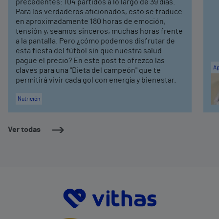
precedentes: 104 partidos a lo largo de 39 días.
Para los verdaderos aficionados, esto se traduce
en aproximadamente 180 horas de emoción,
tensión y, seamos sinceros, muchas horas frente
a la pantalla. Pero ¿cómo podemos disfrutar de
esta fiesta del fútbol sin que nuestra salud
pague el precio? En este post te ofrezco las
Ap
claves para una "Dieta del campeón" que te
permitirá vivir cada gol con energía y bienestar.
Nutrición
Ver todas