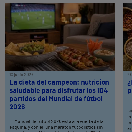
10 junio 2026
28
La dieta del campeón: nutrición
¿
saludable para disfrutar los 104
p
partidos del Mundial de fútbol
El
2026
co
eq
El Mundial de fútbol 2026 está a la vuelta de la
pr
esquina, y con él, una maratón futbolística sin
ar