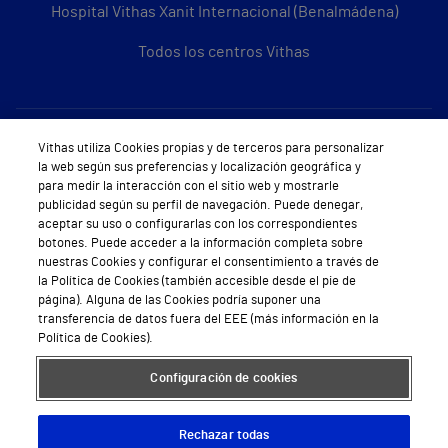
Hospital Vithas Xanit Internacional (Benalmádena)
Todos los centros Vithas
Sobre Vithas
Vithas utiliza Cookies propias y de terceros para personalizar
la web según sus preferencias y localización geográfica y
Quiénes somos
para medir la interacción con el sitio web y mostrarle
publicidad según su perfil de navegación. Puede denegar,
Trabajar en Vithas
aceptar su uso o configurarlas con los correspondientes
botones. Puede acceder a la información completa sobre
Teléfono Cita Médica
nuestras Cookies y configurar el consentimiento a través de
la Política de Cookies (también accesible desde el pie de
Teléfono Atención al Cliente
página). Alguna de las Cookies podría suponer una
transferencia de datos fuera del EEE (más información en la
Política de seguridad y salud en el trabajo
Política de Cookies).
Conoce a Supervita
Configuración de cookies
Rechazar todas