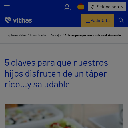
Selecciona
Pedir Cita
Nosotros
Hospitales Vithas
Comunicación
Consejos
5 claves para que nuestros hijos disfruten de un táper rico…y saludable
Centros
5 claves para que nuestros
Servicios de salud
hijos disfruten de un táper
Equipo médico y asistencial
rico…y saludable
Información útil
Comunicación