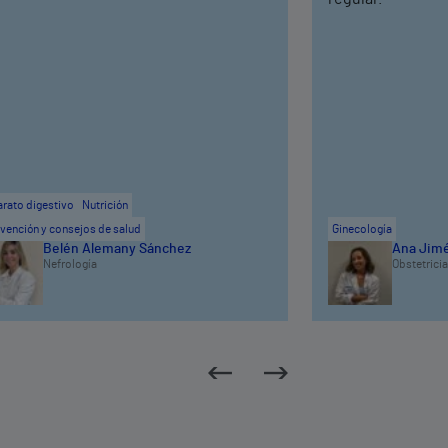
rato digestivo
Nutrición
vención y consejos de salud
Ginecología
Belén Alemany Sánchez
Ana Jimé
Nefrología
Obstetricia