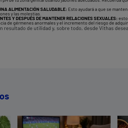
l pH de tu zona genital usando jabones adecuados. Recuerda que s
 UNA ALIMENTACIÓN SALUDABLE:
Esto ayudará a que se mantenga
iones y las molestias.
ANTES Y DESPUÉS DE MANTENER RELACIONES SEXUALES:
esto
ncia de gérmenes anormales y el incremento del riesgo de adquir
 resultado de utilidad y, sobre todo, desde Vithas dese
dos