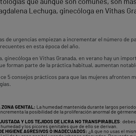
atologías que aunque son comunes, son más
Magdalena Lechuga, ginecóloga en Vithas Gr
as de urgencias empiezan a incrementar el número de pa
recuentes en esta época del año.
, ginecóloga en Vithas Granada, en verano hay un impor
que forman parte de la práctica habitual, aumentan notab
ce 5 consejos prácticos para que las mujeres afronten mej
gías.
A ZONA GENITAL:
La humedad mantenida durante largos periodos 
ncrementa la posibilidad de la proliferación anormal de gérmenes 
JUSTADA Y LOS TEJIDOS DE LICRA NO TRANSPIRABLES
: debes
 humedad y los picores genitales que de ello se derivan.
DE HIGIENE AGRESIVOS O INADECUADOS:
¿A que no usas el mism