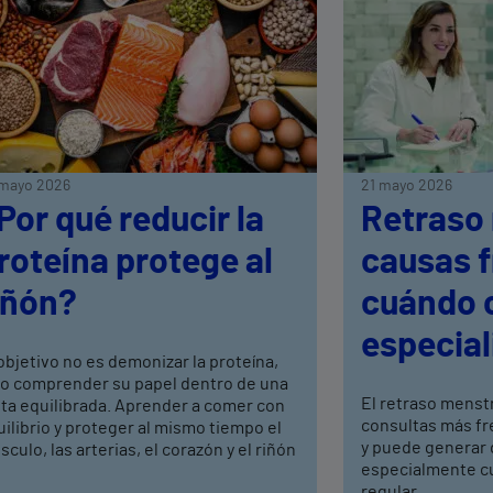
mayo 2026
21 mayo 2026
Por qué reducir la
Retraso
roteína protege al
causas f
iñón?
cuándo c
especial
objetivo no es demonizar la proteína,
no comprender su papel dentro de una
El retraso menstr
eta equilibrada. Aprender a comer con
consultas más fr
ilibrio y proteger al mismo tiempo el
y puede generar 
culo, las arterias, el corazón y el riñón
especialmente cu
regular.