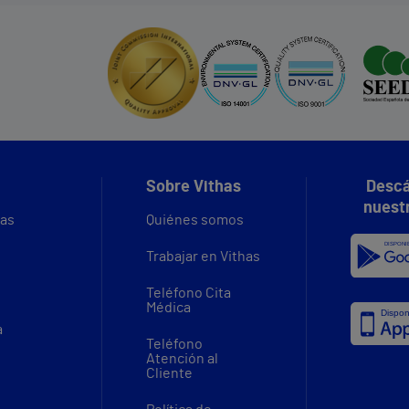
Sobre Vithas
Descá
nuest
vas
Quiénes somos
Trabajar en Vithas
Teléfono Cita
Médica
a
Teléfono
Atención al
Cliente