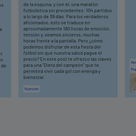
de la esquina, y con él, una maratón
os
futbolística sin precedentes: 104 partidos
a lo largo de 39 días. Para los verdaderos
a
aficionados, esto se traduce en
aproximadamente 180 horas de emoción,
de
tensión y, seamos sinceros, muchas
horas frente a la pantalla. Pero ¿cómo
podemos disfrutar de esta fiesta del
fútbol sin que nuestra salud pague el
er
precio? En este post te ofrezco las claves
to
Apa
para una "Dieta del campeón" que te
s de
Pre
permitirá vivir cada gol con energía y
bienestar.
Nutrición