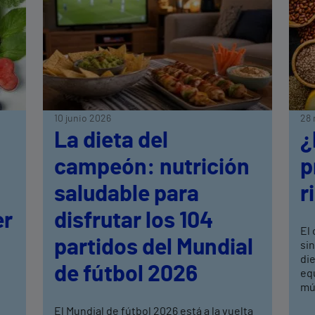
10 junio 2026
28 
La dieta del
¿
campeón: nutrición
p
saludable para
r
er
disfrutar los 104
El 
partidos del Mundial
si
di
de fútbol 2026
equ
mús
El Mundial de fútbol 2026 está a la vuelta