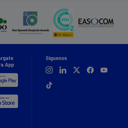
rgate
Síguenos
ra App