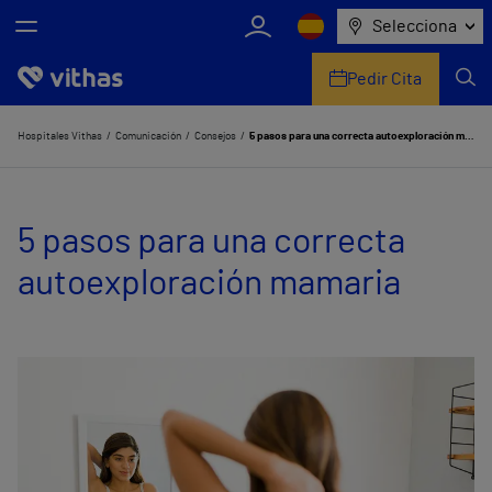
Selecciona
Pedir Cita
Nosotros
Hospitales Vithas
Comunicación
Consejos
5 pasos para una correcta autoexploración mamaria
Centros
5 pasos para una correcta
Servicios de salud
autoexploración mamaria
Equipo médico y asistencial
Información útil
Comunicación