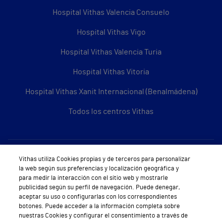
Hospital Vithas Valencia Consuelo
Hospital Vithas Vigo
Hospital Vithas Valencia Turia
Hospital Vithas Vitoria
Hospital Vithas Xanit Internacional (Benalmádena)
Todos los centros Vithas
Sobre Vithas
Vithas utiliza Cookies propias y de terceros para personalizar
la web según sus preferencias y localización geográfica y
Quiénes somos
para medir la interacción con el sitio web y mostrarle
publicidad según su perfil de navegación. Puede denegar,
Trabajar en Vithas
aceptar su uso o configurarlas con los correspondientes
botones. Puede acceder a la información completa sobre
Teléfono Cita Médica
nuestras Cookies y configurar el consentimiento a través de