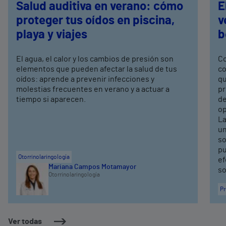
Salud auditiva en verano: cómo
E
proteger tus oídos en piscina,
v
playa y viajes
b
El agua, el calor y los cambios de presión son
Co
elementos que pueden afectar la salud de tus
co
oídos: aprende a prevenir infecciones y
qu
molestias frecuentes en verano y a actuar a
pr
tiempo si aparecen.
de
op
La
un
so
pu
Otorrinolaringología
ef
Mariana Campos Motamayor
so
Otorrinolaringología
Pr
Ver todas