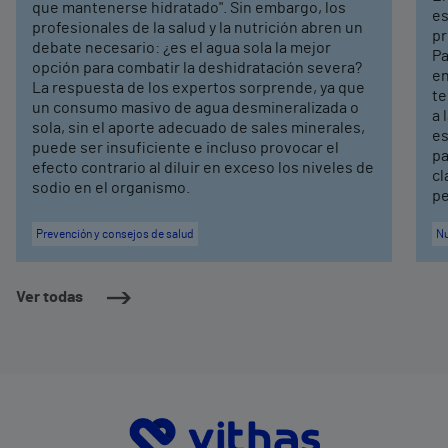
que mantenerse hidratado". Sin embargo, los
es
profesionales de la salud y la nutrición abren un
pr
debate necesario: ¿es el agua sola la mejor
Pa
opción para combatir la deshidratación severa?
en
La respuesta de los expertos sorprende, ya que
te
un consumo masivo de agua desmineralizada o
a 
sola, sin el aporte adecuado de sales minerales,
es
puede ser insuficiente e incluso provocar el
pa
efecto contrario al diluir en exceso los niveles de
cl
sodio en el organismo.
pe
Prevención y consejos de salud
Nu
Ver todas