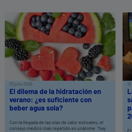
23 julio 2026
10
El dilema de la hidratación en
L
verano: ¿es suficiente con
s
beber agua sola?
p
2
Con la llegada de las olas de calor estivales, el
consejo médico más repetido es unánime: "hay
El