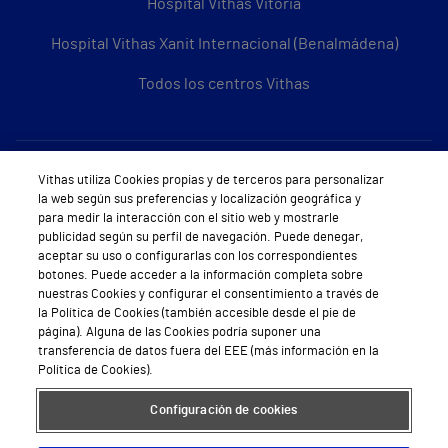
Hospital Vithas Vitoria
Hospital Vithas Xanit Internacional (Benalmádena)
Todos los centros Vithas
Sobre Vithas
Vithas utiliza Cookies propias y de terceros para personalizar
la web según sus preferencias y localización geográfica y
Quiénes somos
para medir la interacción con el sitio web y mostrarle
publicidad según su perfil de navegación. Puede denegar,
Trabajar en Vithas
aceptar su uso o configurarlas con los correspondientes
botones. Puede acceder a la información completa sobre
Teléfono Cita Médica
nuestras Cookies y configurar el consentimiento a través de
la Política de Cookies (también accesible desde el pie de
Teléfono Atención al Cliente
página). Alguna de las Cookies podría suponer una
transferencia de datos fuera del EEE (más información en la
Política de seguridad y salud en el trabajo
Política de Cookies).
Conoce a Supervita
Configuración de cookies