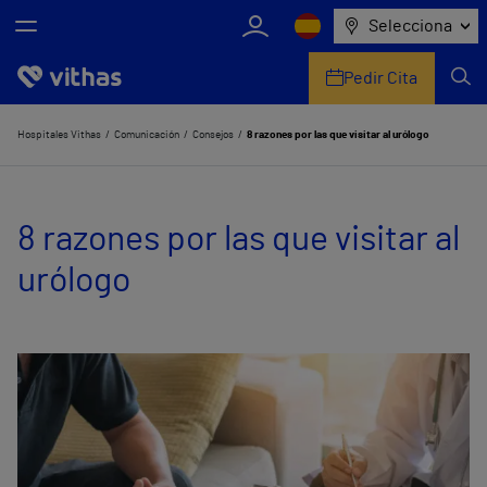
Selecciona
Pedir Cita
Nosotros
Hospitales Vithas
Comunicación
Consejos
8 razones por las que visitar al urólogo
Centros
8 razones por las que visitar al
Servicios de salud
urólogo
Equipo médico y asistencial
Información útil
Comunicación