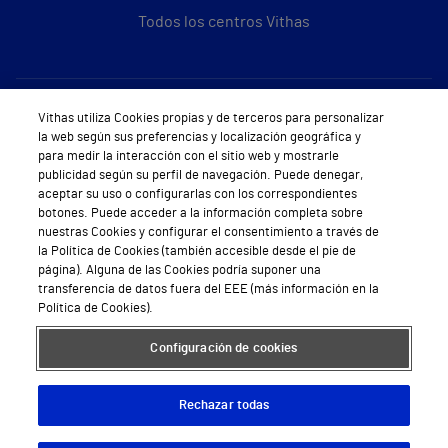
Todos los centros Vithas
Sobre Vithas
Vithas utiliza Cookies propias y de terceros para personalizar
la web según sus preferencias y localización geográfica y
Quiénes somos
para medir la interacción con el sitio web y mostrarle
publicidad según su perfil de navegación. Puede denegar,
Trabajar en Vithas
aceptar su uso o configurarlas con los correspondientes
botones. Puede acceder a la información completa sobre
Teléfono Cita Médica
nuestras Cookies y configurar el consentimiento a través de
la Política de Cookies (también accesible desde el pie de
Teléfono Atención al Cliente
página). Alguna de las Cookies podría suponer una
transferencia de datos fuera del EEE (más información en la
Política de seguridad y salud en el trabajo
Política de Cookies).
Conoce a Supervita
Configuración de cookies
Rechazar todas
Aviso Legal
Política de cookies
Política de privacidad
Mapa web
Protección de datos