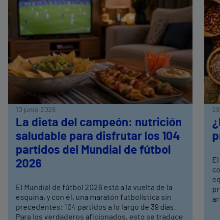
10 junio 2026
28
La dieta del campeón: nutrición
¿
saludable para disfrutar los 104
p
partidos del Mundial de fútbol
El
2026
co
eq
El Mundial de fútbol 2026 está a la vuelta de la
pr
esquina, y con él, una maratón futbolística sin
ar
precedentes: 104 partidos a lo largo de 39 días.
Para los verdaderos aficionados, esto se traduce