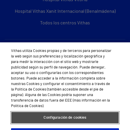
Hospital Vithas Xanit Internacional (Benalmádena)
Todos los centros Vithas
Sobre Vithas
Vithas utiliza Cookies propias y de terceros para personalizar
la web según sus preferencias y localización geográfica y
Quiénes somos
para medir la interacción con el sitio web y mostrarle
publicidad según su perfil de navegación. Puede denegar,
Trabajar en Vithas
aceptar su uso o configurarlas con los correspondientes
botones. Puede acceder a la información completa sobre
Teléfono Cita Médica
nuestras Cookies y configurar el consentimiento a través de
la Política de Cookies (también accesible desde el pie de
Teléfono Atención al Cliente
página). Alguna de las Cookies podría suponer una
transferencia de datos fuera del EEE (más información en la
Política de seguridad y salud en el trabajo
Política de Cookies).
Conoce a Supervita
Configuración de cookies