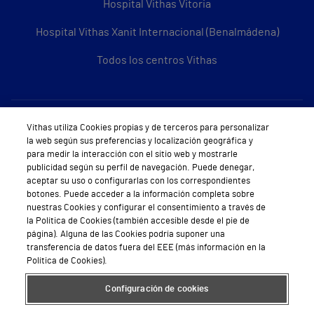
Hospital Vithas Vitoria
Hospital Vithas Xanit Internacional (Benalmádena)
Todos los centros Vithas
Sobre Vithas
Vithas utiliza Cookies propias y de terceros para personalizar
la web según sus preferencias y localización geográfica y
Quiénes somos
para medir la interacción con el sitio web y mostrarle
publicidad según su perfil de navegación. Puede denegar,
Trabajar en Vithas
aceptar su uso o configurarlas con los correspondientes
botones. Puede acceder a la información completa sobre
Teléfono Cita Médica
nuestras Cookies y configurar el consentimiento a través de
la Política de Cookies (también accesible desde el pie de
Teléfono Atención al Cliente
página). Alguna de las Cookies podría suponer una
transferencia de datos fuera del EEE (más información en la
Política de seguridad y salud en el trabajo
Política de Cookies).
Conoce a Supervita
Configuración de cookies