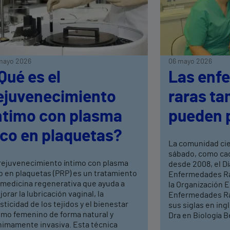
mayo 2026
06 mayo 2026
Qué es el
Las enf
ejuvenecimiento
raras ta
ntimo con plasma
pueden 
ico en plaquetas?
La comunidad ci
sábado, como cad
 rejuvenecimiento íntimo con plasma
desde 2008, el Dí
o en plaquetas (PRP) es un tratamiento
Enfermedades Rar
 medicina regenerativa que ayuda a
la Organización 
orar la lubricación vaginal, la
Enfermedades Ra
sticidad de los tejidos y el bienestar
sus siglas en ing
timo femenino de forma natural y
Dra en Biología Be
nimamente invasiva. Esta técnica