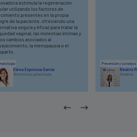
novadora estimula la regeneración
ular utilizando los factores de
ecimiento presentes en la propia
ngre de la paciente, ofreciendo una
ernativa segura y eficaz para tratar la
uedad vaginal, las molestias íntimas y
ros cambios asociados al
vejecimiento, la menopausia o el
sparto.
matología
Prevención y consejos 
Elena Espinosa García
Beatriz R
Obstetricia y ginecología
Genética