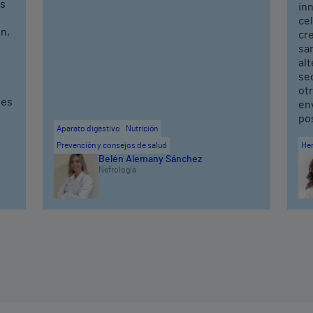
os
in
cel
n,
cr
sa
alt
seq
ot
ves
en
po
Aparato digestivo
Nutrición
Prevención y consejos de salud
He
Belén Alemany Sánchez
Nefrología