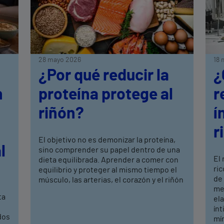
28 mayo 2026
18 
¿Por qué reducir la
¿
n
proteína protege al
r
riñón?
í
r
El objetivo no es demonizar la proteína,
l
sino comprender su papel dentro de una
El
dieta equilibrada. Aprender a comer con
ric
equilibrio y proteger al mismo tiempo el
de
músculo, las arterias, el corazón y el riñón
mej
ta
ela
ín
dos
mí