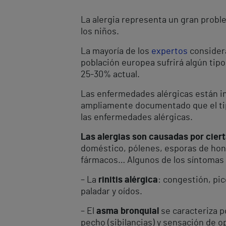
La alergia representa un gran probl
los niños.
La mayoría de los
expertos
considera
población europea sufrirá algún tipo
25-30% actual.
Las enfermedades alérgicas están in
ampliamente documentado que el tipo 
las enfermedades alérgicas.
Las alergias son causadas por cier
doméstico, pólenes, esporas de hong
fármacos… Algunos de los síntomas
– La
rinitis alérgica
: congestión, pi
paladar y oídos.
– El
asma bronquial
se caracteriza po
pecho (sibilancias) y sensación de o