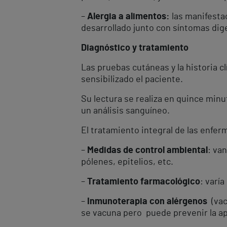
–
Alergia a alimentos:
las manifesta
desarrollado junto con síntomas dige
Diagnóstico y tratamiento
Las pruebas cutáneas y la historia c
sensibilizado el paciente.
Su lectura se realiza en quince minu
un análisis sanguíneo.
El tratamiento integral de las enfe
–
Medidas de control ambiental
: va
pólenes, epitelios, etc.
–
Tratamiento farmacológico
: varí
–
Inmunoterapia con alérgenos
(vacu
se vacuna pero puede prevenir la ap