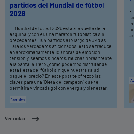
partidos del Mundial de fútbol
El
2026
co
eq
El Mundial de fútbol 2026 está a la vuelta de la
pr
esquina, y con él, una maratón futbolística sin
ar
precedentes: 104 partidos a lo largo de 39 días.
Para los verdaderos aficionados, esto se traduce
en aproximadamente 180 horas de emoción,
tensión y, seamos sinceros, muchas horas frente
a la pantalla. Pero ¿cómo podemos disfrutar de
esta fiesta del fútbol sin que nuestra salud
pague el precio? En este post te ofrezco las
Ap
claves para una "Dieta del campeón" que te
permitirá vivir cada gol con energía y bienestar.
Nutrición
Ver todas