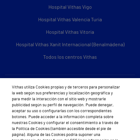
Hospital Vithas Vigo
Hospital Vithas Valencia Turia
Hospital Vithas Vitoria
Hospital Vithas Xanit Internacional (Benalmádena)
Todos los centros Vithas
Sobre Vithas
Vithas utiliza Cookies propias y de terceros para personalizar
la web según sus preferencias y localización geográfica y
Quiénes somos
para medir la interacción con el sitio web y mostrarle
publicidad según su perfil de navegación. Puede denegar,
Trabajar en Vithas
aceptar su uso o configurarlas con los correspondientes
botones. Puede acceder a la información completa sobre
Teléfono Cita Médica
nuestras Cookies y configurar el consentimiento a través de
la Política de Cookies (también accesible desde el pie de
Teléfono Atención al Cliente
página). Alguna de las Cookies podría suponer una