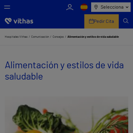
Selecciona
Pedir Cita
Nosotros
Hospitales Vithas
Comunicación
Consejos
Alimentación y estilos de vida saludable
Centros
Alimentación y estilos de vida
Servicios de salud
saludable
Equipo médico y asistencial
Información útil
Comunicación