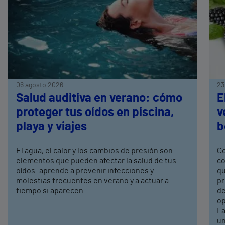
06 agosto 2026
23
Salud auditiva en verano: cómo
E
proteger tus oídos en piscina,
v
playa y viajes
b
El agua, el calor y los cambios de presión son
Co
elementos que pueden afectar la salud de tus
co
oídos: aprende a prevenir infecciones y
qu
molestias frecuentes en verano y a actuar a
pr
tiempo si aparecen.
de
op
La
un