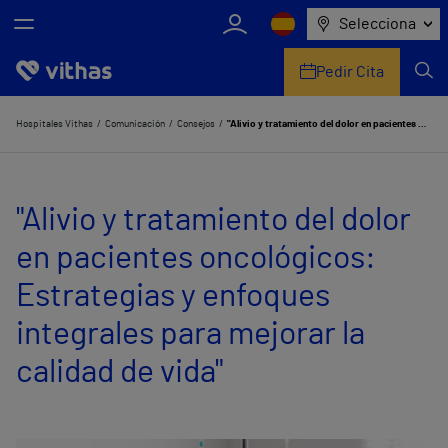
Selecciona
Pedir Cita
Nosotros
Hospitales Vithas
Comunicación
Consejos
"Alivio y tratamiento del dolor en pacientes oncológicos: Estrategias y enfoques integrales para mejorar la calidad de vida"
Centros
"Alivio y tratamiento del dolor
Servicios de salud
en pacientes oncológicos:
Equipo médico y asistencial
Estrategias y enfoques
Información útil
integrales para mejorar la
Comunicación
calidad de vida"