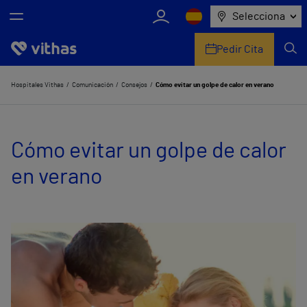
Selecciona
Pedir Cita
Nosotros
Hospitales Vithas
Comunicación
Consejos
Cómo evitar un golpe de calor en verano
Centros
Cómo evitar un golpe de calor
Servicios de salud
en verano
Equipo médico y asistencial
Información útil
Comunicación