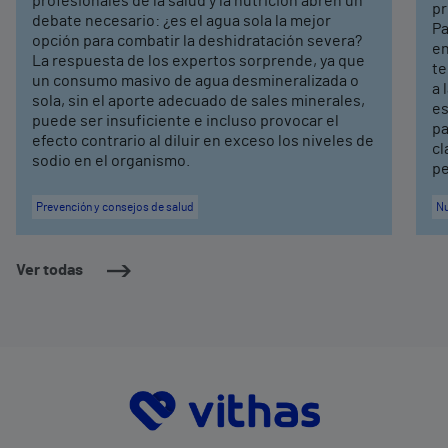
profesionales de la salud y la nutrición abren un
pr
debate necesario: ¿es el agua sola la mejor
Pa
opción para combatir la deshidratación severa?
en
La respuesta de los expertos sorprende, ya que
te
un consumo masivo de agua desmineralizada o
a 
sola, sin el aporte adecuado de sales minerales,
es
puede ser insuficiente e incluso provocar el
pa
efecto contrario al diluir en exceso los niveles de
cl
sodio en el organismo.
pe
Prevención y consejos de salud
Nu
Ver todas