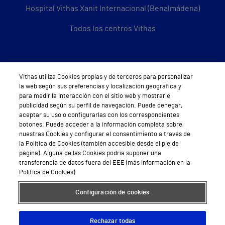
Hospital Vithas Xanit Internacional (Benalmádena)
Todos los centros Vithas
Sobre Vithas
Vithas utiliza Cookies propias y de terceros para personalizar
la web según sus preferencias y localización geográfica y
Quiénes somos
para medir la interacción con el sitio web y mostrarle
publicidad según su perfil de navegación. Puede denegar,
Trabajar en Vithas
aceptar su uso o configurarlas con los correspondientes
botones. Puede acceder a la información completa sobre
Teléfono Cita Médica
nuestras Cookies y configurar el consentimiento a través de
la Política de Cookies (también accesible desde el pie de
Teléfono Atención al Cliente
página). Alguna de las Cookies podría suponer una
transferencia de datos fuera del EEE (más información en la
Política de seguridad y salud en el trabajo
Política de Cookies).
Conoce a Supervita
Configuración de cookies
Rechazar todas