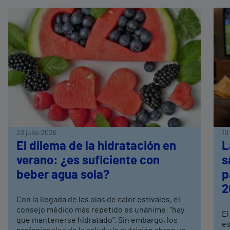
23 julio 2026
10
El dilema de la hidratación en
L
verano: ¿es suficiente con
s
beber agua sola?
p
2
Con la llegada de las olas de calor estivales, el
consejo médico más repetido es unánime: "hay
El
que mantenerse hidratado". Sin embargo, los
es