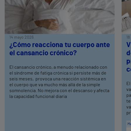
14 mayo 2026
18
¿Cómo reacciona tu cuerpo ante
V
el cansancio crónico?
d
p
El cansancio crónico, a menudo relacionado con
c
el síndrome de fatiga crónica si persiste más de
seis meses, provoca una reacción sistémica en
El
el cuerpo que va mucho más allá de la simple
va
somnolencia. No mejora con el descanso y afecta
pa
la capacidad funcional diaria
te
va
pr
Me