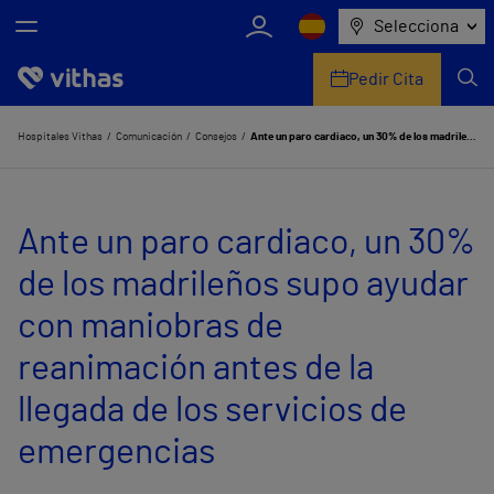
Selecciona
Pedir Cita
Nosotros
Hospitales Vithas
Comunicación
Consejos
Ante un paro cardiaco, un 30% de los madrileños supo ayudar con maniobras de reanimación antes de la llegada de los servicios de emergencias
Centros
Ante un paro cardiaco, un 30%
Servicios de salud
de los madrileños supo ayudar
Equipo médico y asistencial
con maniobras de
Información útil
reanimación antes de la
Comunicación
llegada de los servicios de
emergencias