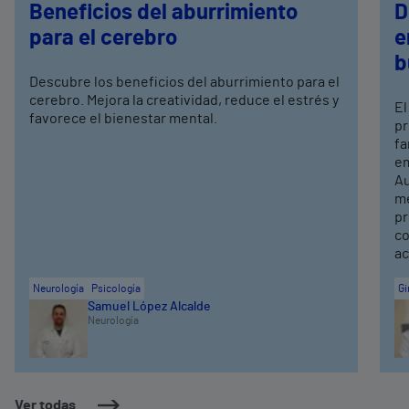
Beneficios del aburrimiento
D
para el cerebro
e
b
Descubre los beneficios del aburrimiento para el
cerebro. Mejora la creatividad, reduce el estrés y
El
favorece el bienestar mental.
pr
fa
em
Au
me
pr
co
ac
Neurología
Psicología
Gi
Samuel López Alcalde
Neurología
Ver todas