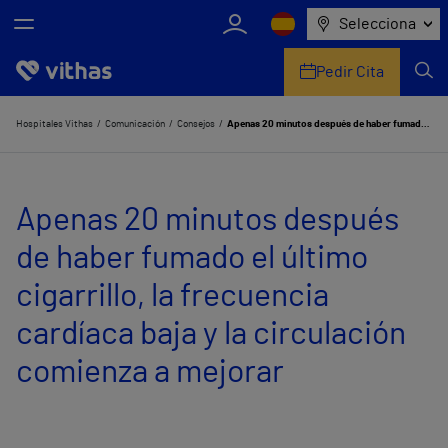
Selecciona
Pedir Cita
Nosotros
Hospitales Vithas
Comunicación
Consejos
Apenas 20 minutos después de haber fumado el último cigarrillo, la frecuencia cardíaca baja y la circulación comienza a mejorar
Centros
Apenas 20 minutos después
Servicios de salud
de haber fumado el último
Equipo médico y asistencial
cigarrillo, la frecuencia
Información útil
cardíaca baja y la circulación
Comunicación
comienza a mejorar