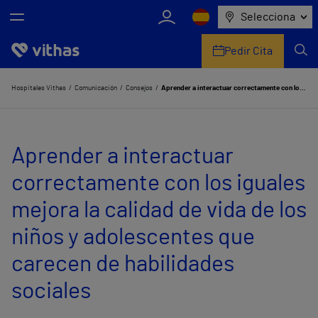
Selecciona
Pedir Cita
Nosotros
Hospitales Vithas
Comunicación
Consejos
Aprender a interactuar correctamente con los iguales mejora la calidad de vida de los niños y adolescentes que carecen de habilidades sociales
Centros
Aprender a interactuar
Servicios de salud
correctamente con los iguales
Equipo médico y asistencial
mejora la calidad de vida de los
Información útil
niños y adolescentes que
Comunicación
carecen de habilidades
sociales