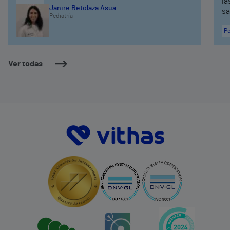
la
Janire Betolaza Asua
sa
Pediatría
Pe
Ver todas