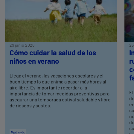
29 junio 2026
25
Cómo cuidar la salud de los
I
niños en verano
r
c
Llega el verano, las vacaciones escolares y el
f
buen tiempo lo que anima a pasar más horas al
aire libre. Es importante recordar a la
El
importancia de tomar medidas preventivas para
de
asegurar una temporada estival saludable y libre
em
de riesgos y sustos.
co
ne
de
ci
Pediatría