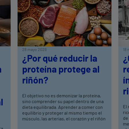
28 mayo 2026
18 
¿Por qué reducir la
¿
n
proteína protege al
r
riñón?
í
r
El objetivo no es demonizar la proteína,
l
sino comprender su papel dentro de una
El
dieta equilibrada. Aprender a comer con
ric
equilibrio y proteger al mismo tiempo el
de
músculo, las arterias, el corazón y el riñón
mej
ta