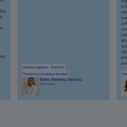
ela
ín
dos
mí
os
in
cel
n,
cr
sa
alt
seq
ot
ves
en
po
Aparato digestivo
Nutrición
Prevención y consejos de salud
He
Belén Alemany Sánchez
Nefrología