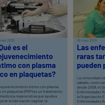
mayo 2026
06 mayo 2026
Qué es el
Las enf
ejuvenecimiento
raras ta
ntimo con plasma
pueden 
ico en plaquetas?
La comunidad ci
sábado, como cad
 rejuvenecimiento íntimo con plasma
desde 2008, el Dí
o en plaquetas (PRP) es un tratamiento
Enfermedades Rar
 medicina regenerativa que ayuda a
la Organización 
orar la lubricación vaginal, la
Enfermedades Ra