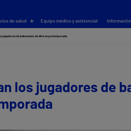
cios de salud
Equipo médico y asistencial
Información
os jugadores de baloncesto de élite en pretemporada
an los jugadores de 
temporada