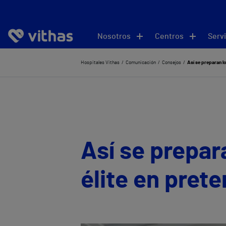
Nosotros
Centros
Servi
Hospitales Vithas
Comunicación
Consejos
Así se preparan l
Así se prepar
élite en pre