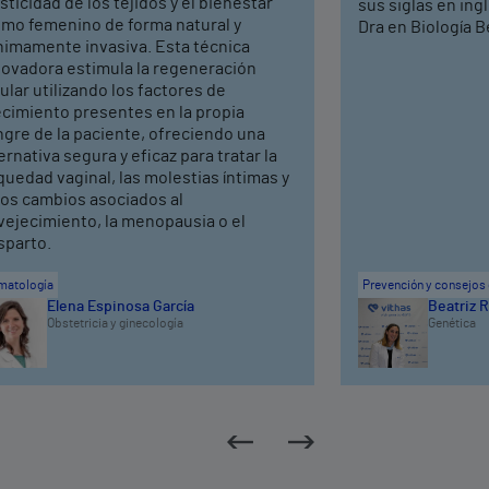
sticidad de los tejidos y el bienestar
sus siglas en ing
timo femenino de forma natural y
Dra en Biología Be
nimamente invasiva. Esta técnica
novadora estimula la regeneración
ular utilizando los factores de
ecimiento presentes en la propia
ngre de la paciente, ofreciendo una
ernativa segura y eficaz para tratar la
uedad vaginal, las molestias íntimas y
ros cambios asociados al
vejecimiento, la menopausia o el
sparto.
matología
Prevención y consejos 
Elena Espinosa García
Beatriz R
Obstetricia y ginecología
Genética