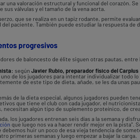
ar una valoración estructural y funcional del corazón. Se
 sus válvulas y el tamaño de la vena aorta.
erzo, que se realiza en un tapiz rodante, permite evaluar
nal del paciente. También puede estudiar la respuesta de
entos progresivos
adores de baloncesto de élite siguen otras pautas, entre 
nista:
según
Javier Rubio, preparador físico del Carplu
 uno de los jugadores para intentar individualizar todo lo
temente de este tipo de dieta, añade, se les da unas pa
más de la dieta especial, algunos jugadores pueden ten
etivos que tiene el club con cada jugador, el nutricionis
, necesitan algún tipo de suplemento proteínico, de crea
a, los jugadores entrenan seis días a la semana y disfr
ción
que luego nos va a hacer rendir mejor en la pista". S
ue debemos huir un poco de esa vieja tendencia de somet
atro primeras semanas y luego empezar a bajar la carga.