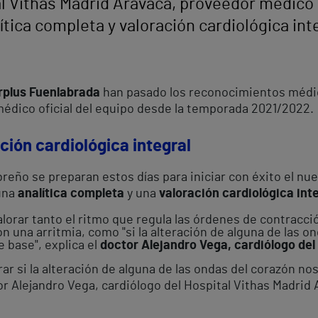
 Vithas Madrid Aravaca, proveedor médico o
ica completa y valoración cardiológica int
rplus Fuenlabrada
han pasado los reconocimientos médi
médico oficial del equipo desde la temporada 2021/2022.
ción cardiológica integral
reño se preparan estos días para iniciar con éxito el nue
una
analítica completa
y una
valoración cardiológica int
lorar tanto el ritmo que regula las órdenes de contracción
on una arritmia, como "si la alteración de alguna de las o
 base", explica el
doctor Alejandro Vega, cardiólogo del
ar si la alteración de alguna de las ondas del corazón no
tor Alejandro Vega, cardiólogo del Hospital Vithas Madrid