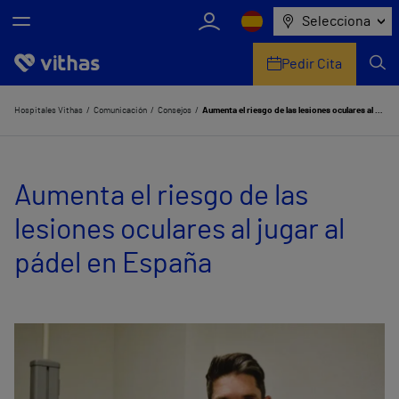
Selecciona
Pedir Cita
Nosotros
Hospitales Vithas
Comunicación
Consejos
Aumenta el riesgo de las lesiones oculares al jugar al pádel en España
Centros
Aumenta el riesgo de las
Servicios de salud
lesiones oculares al jugar al
Equipo médico y asistencial
pádel en España
Información útil
Comunicación