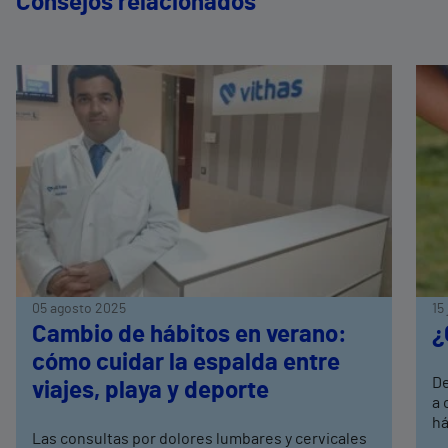
Consejos relacionados
05 agosto 2025
15
Cambio de hábitos en verano:
¿
cómo cuidar la espalda entre
De
viajes, playa y deporte
a 
há
Las consultas por dolores lumbares y cervicales