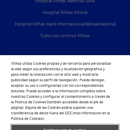
Hospital Vithas Valencia Turia
Hospital Vithas Vitoria
Hospital Vithas Xanit Internacional (Benalmádena)
Todos los centros Vithas
Sobre Vithas
Vithas utiliza Cookies propias y de terceros para personalizar
la web según sus preferencias y localización geográfica y
Quiénes somos
para medir la interacción con el sitio web y mostrarle
publicidad según su perfil de navegación. Puede denegar,
Trabajar en Vithas
aceptar su uso o configurarlas con los correspondientes
botones. Puede acceder a la información completa sobre
Teléfono Cita Médica
nuestras Cookies y configurar el consentimiento a través de
la Política de Cookies (también accesible desde el pie de
Teléfono Atención al Cliente
página). Alguna de las Cookies podría suponer una
transferencia de datos fuera del EEE (más información en la
Política de seguridad y salud en el trabajo
Política de Cookies).
Conoce a Supervita