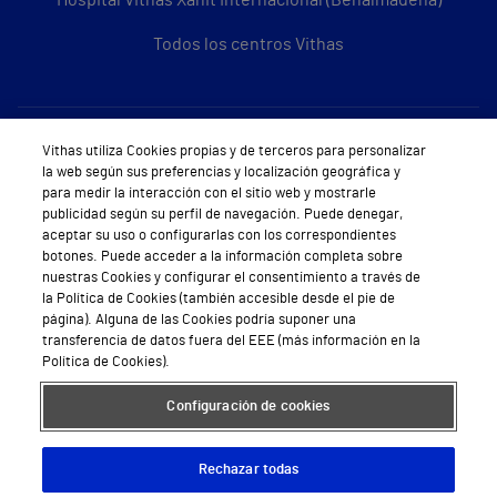
Hospital Vithas Xanit Internacional (Benalmádena)
Todos los centros Vithas
Sobre Vithas
Vithas utiliza Cookies propias y de terceros para personalizar
la web según sus preferencias y localización geográfica y
Quiénes somos
para medir la interacción con el sitio web y mostrarle
publicidad según su perfil de navegación. Puede denegar,
Trabajar en Vithas
aceptar su uso o configurarlas con los correspondientes
botones. Puede acceder a la información completa sobre
Teléfono Cita Médica
nuestras Cookies y configurar el consentimiento a través de
la Política de Cookies (también accesible desde el pie de
Teléfono Atención al Cliente
página). Alguna de las Cookies podría suponer una
transferencia de datos fuera del EEE (más información en la
Política de seguridad y salud en el trabajo
Política de Cookies).
Conoce a Supervita
Configuración de cookies
Rechazar todas
Aviso Legal
Política de cookies
Política de privacidad
Mapa web
Protección de datos