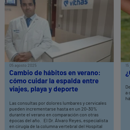
05 agosto 2025
15
Cambio de hábitos en verano:
¿
cómo cuidar la espalda entre
De
viajes, playa y deporte
a 
há
Las consultas por dolores lumbares y cervicales
pueden incrementarse hasta en un 20-30%
durante el verano en comparación con otras
épocas del año. El Dr. Álvaro Reyes, especialista
en cirugía de la columna vertebral del Hospital