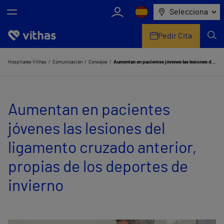
Selecciona
Pedir Cita
Nosotros
Hospitales Vithas
Comunicación
Consejos
Aumentan en pacientes jóvenes las lesiones del ligamento cruzado anterior, propias de los deportes de invierno
Centros
Aumentan en pacientes
Servicios de salud
jóvenes las lesiones del
Equipo médico y asistencial
ligamento cruzado anterior,
Información útil
propias de los deportes de
Comunicación
invierno