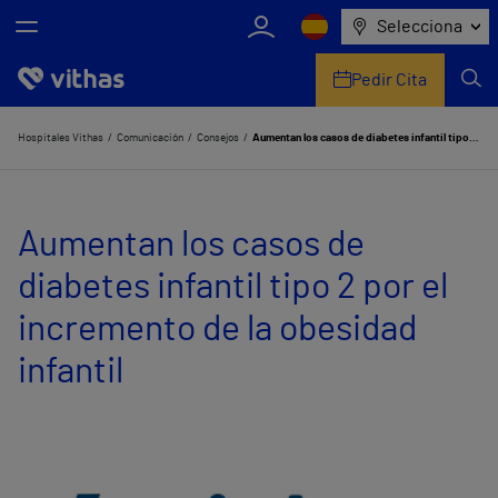
Selecciona
Pedir Cita
Nosotros
Hospitales Vithas
Comunicación
Consejos
Aumentan los casos de diabetes infantil tipo 2 por el incremento de la obesidad infantil
Centros
Aumentan los casos de
Servicios de salud
diabetes infantil tipo 2 por el
Equipo médico y asistencial
incremento de la obesidad
Información útil
infantil
Comunicación