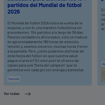
partidos del Mundial de fútbol
El
2026
co
eq
El Mundial de fútbol 2026 está a la vuelta de la
pr
esquina, y con él, una maratón futbolística sin
ar
precedentes: 104 partidos a lo largo de 39 días.
Para los verdaderos aficionados, esto se traduce
en aproximadamente 180 horas de emoción,
tensión y, seamos sinceros, muchas horas frente
a la pantalla. Pero ¿cómo podemos disfrutar de
esta fiesta del fútbol sin que nuestra salud
pague el precio? En este post te ofrezco las
Ap
claves para una "Dieta del campeón" que te
permitirá vivir cada gol con energía y bienestar.
Nutrición
Ver todas