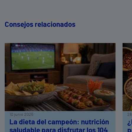
Consejos relacionados
10 junio 2026
28
La dieta del campeón: nutrición
¿
saludable para disfrutar los 104
p