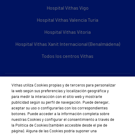
Hospital Vithas Vigo
Hospital Vithas Valencia Turia
Hospital Vithas Vitoria
Hospital Vithas Xanit Internacional (Benalmádena)
Todos los centros Vithas
Sobre Vithas
Vithas utiliza Cookies propias y de terceros para personalizar
la web según sus preferencias y localización geográfica y
Quiénes somos
para medir la interacción con el sitio web y mostrarle
publicidad según su perfil de navegación. Puede denegar,
Trabajar en Vithas
aceptar su uso o configurarlas con los correspondientes
botones. Puede acceder a la información completa sobre
Teléfono Cita Médica
nuestras Cookies y configurar el consentimiento a través de
la Política de Cookies (también accesible desde el pie de
Teléfono Atención al Cliente
página). Alguna de las Cookies podría suponer una