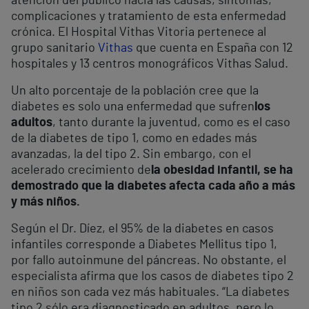
atención del público hacia las causas, síntomas,
complicaciones y tratamiento de esta enfermedad
crónica. El Hospital Vithas Vitoria pertenece al
grupo sanitario
Vithas
que cuenta en España con 12
hospitales y 13 centros monográficos Vithas Salud.
Un alto porcentaje de la población cree que la
diabetes es solo una enfermedad que sufren
los
adultos
, tanto durante la juventud, como es el caso
de la diabetes de tipo 1, como en edades más
avanzadas, la del tipo 2. Sin embargo, con el
acelerado crecimiento de
la obesidad infantil, se ha
demostrado que la diabetes afecta cada año a más
y más niños
.
Según el Dr. Díez, el 95% de la diabetes en casos
infantiles corresponde a Diabetes Mellitus tipo 1,
por fallo autoinmune del páncreas. No obstante, el
especialista afirma que los casos de diabetes tipo 2
en niños son cada vez más habituales. “La diabetes
tipo 2 sólo era diagnosticado en adultos, pero lo