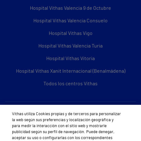
Hospital Vithas Valencia 9 de Octubre
Hospital Vithas Valencia Consuelo
Hospital Vithas Vigo
Hospital Vithas Valencia Turia
Hospital Vithas Vitoria
Hospital Vithas Xanit Internacional (Benalmádena)
Todos los centros Vithas
Sobre Vithas
Vithas utiliza Cookies propias y de terceros para personalizar
la web según sus preferencias y localización geográfica y
Quiénes somos
para medir la interacción con el sitio web y mostrarle
publicidad según su perfil de navegación. Puede denegar,
Trabajar en Vithas
aceptar su uso o configurarlas con los correspondientes