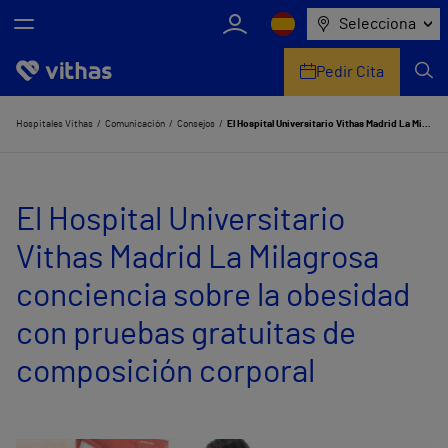
Selecciona
Pedir Cita
Nosotros
Hospitales Vithas
Comunicación
Consejos
El Hospital Universitario Vithas Madrid La Milagrosa conciencia sobre la obesidad con pruebas gratuitas de composición corporal
Centros
El Hospital Universitario
Servicios de salud
Vithas Madrid La Milagrosa
Equipo médico y asistencial
conciencia sobre la obesidad
Información útil
con pruebas gratuitas de
Comunicación
composición corporal