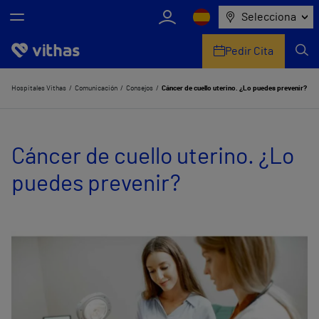
Selecciona
Pedir Cita
Nosotros
Hospitales Vithas
Comunicación
Consejos
Cáncer de cuello uterino. ¿Lo puedes prevenir?
Centros
Cáncer de cuello uterino. ¿Lo
Servicios de salud
puedes prevenir?
Equipo médico y asistencial
Información útil
Comunicación