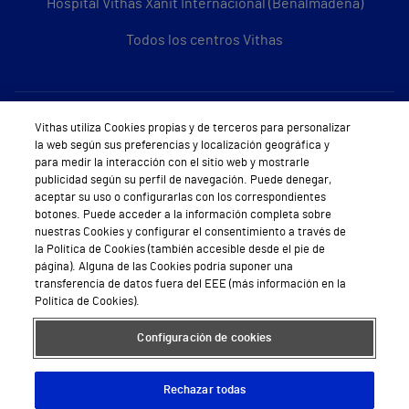
Hospital Vithas Xanit Internacional (Benalmádena)
Todos los centros Vithas
Sobre Vithas
Vithas utiliza Cookies propias y de terceros para personalizar
la web según sus preferencias y localización geográfica y
Quiénes somos
para medir la interacción con el sitio web y mostrarle
publicidad según su perfil de navegación. Puede denegar,
Trabajar en Vithas
aceptar su uso o configurarlas con los correspondientes
botones. Puede acceder a la información completa sobre
Teléfono Cita Médica
nuestras Cookies y configurar el consentimiento a través de
la Política de Cookies (también accesible desde el pie de
Teléfono Atención al Cliente
página). Alguna de las Cookies podría suponer una
transferencia de datos fuera del EEE (más información en la
Política de seguridad y salud en el trabajo
Política de Cookies).
Conoce a Supervita
Configuración de cookies
Rechazar todas