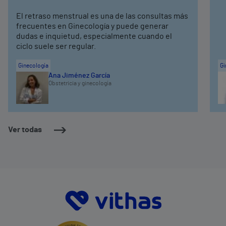
El retraso menstrual es una de las consultas más
frecuentes en Ginecología y puede generar
dudas e inquietud, especialmente cuando el
ciclo suele ser regular.
Ginecología
Gi
Ana Jiménez García
Obstetricia y ginecología
Ver todas