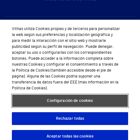
Sobre Vithas
Vithas utiliza Cookies propias y de terceros para personalizar
la web según sus preferencias y localización geográfica y
Quiénes somos
para medir la interacción con el sitio web y mostrarle
publicidad según su perfil de navegación. Puede denegar,
Trabajar en Vithas
aceptar su uso o configurarlas con los correspondientes
botones. Puede acceder a la información completa sobre
Teléfono Cita Médica
nuestras Cookies y configurar el consentimiento a través de
la Política de Cookies (también accesible desde el pie de
Teléfono Atención al Cliente
página). Alguna de las Cookies podría suponer una
transferencia de datos fuera del EEE (más información en la
Política de seguridad y salud en el trabajo
Política de Cookies).
Conoce a Supervita
Configuración de cookies
Rechazar todas
Aviso Legal
Política de cookies
Política de privacidad
Mapa web
Protección de datos
Aceptar todas las cookies
Descargar App
Pedir cita