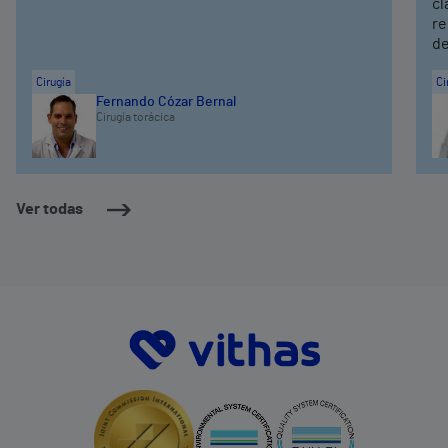
cl
re
de
Cirugía
Ci
Fernando Cózar Bernal
Cirugía torácica
Ver todas