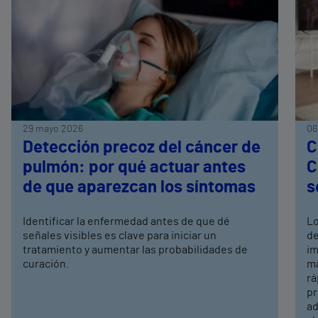
29 mayo 2026
06
Detección precoz del cáncer de
C
pulmón: por qué actuar antes
C
de que aparezcan los síntomas
s
Identificar la enfermedad antes de que dé
Lo
señales visibles es clave para iniciar un
de
tratamiento y aumentar las probabilidades de
im
curación.
ma
rá
pr
ad