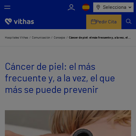
Selecciona
Pedir Cita
Nosotros
Hospitales Vithas
Comunicación
Consejos
Cáncer de piel: el más frecuente y, a la vez, el que más se puede prevenir
Centros
Cáncer de piel: el más
Servicios de salud
frecuente y, a la vez, el que
Equipo médico y asistencial
más se puede prevenir
Información útil
Comunicación