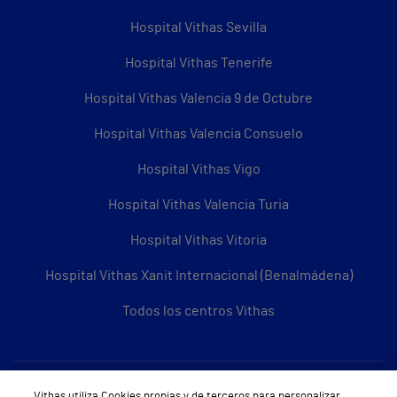
Hospital Vithas Sevilla
Hospital Vithas Tenerife
Hospital Vithas Valencia 9 de Octubre
Hospital Vithas Valencia Consuelo
Hospital Vithas Vigo
Hospital Vithas Valencia Turia
Hospital Vithas Vitoria
Hospital Vithas Xanit Internacional (Benalmádena)
Todos los centros Vithas
Sobre Vithas
Vithas utiliza Cookies propias y de terceros para personalizar