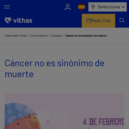
Selecciona
Pedir Cita
Nosotros
Hospitales Vithas
Comunicación
Consejos
Cáncer no es sinónimo de muerte
Centros
Cáncer no es sinónimo de
Servicios de salud
muerte
Equipo médico y asistencial
Información útil
Comunicación