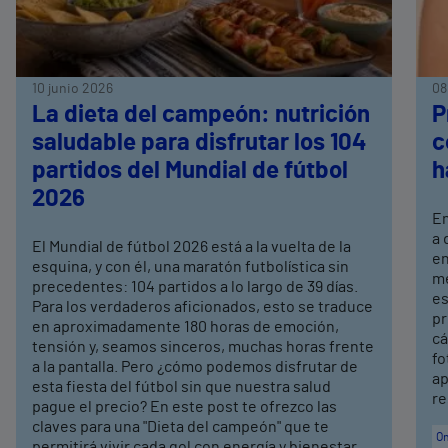
10 junio 2026
08
La dieta del campeón: nutrición
P
saludable para disfrutar los 104
c
partidos del Mundial de fútbol
h
2026
En
a 
El Mundial de fútbol 2026 está a la vuelta de la
en
esquina, y con él, una maratón futbolística sin
me
precedentes: 104 partidos a lo largo de 39 días.
es
Para los verdaderos aficionados, esto se traduce
pr
en aproximadamente 180 horas de emoción,
cá
tensión y, seamos sinceros, muchas horas frente
fo
a la pantalla. Pero ¿cómo podemos disfrutar de
ap
esta fiesta del fútbol sin que nuestra salud
re
pague el precio? En este post te ofrezco las
claves para una "Dieta del campeón" que te
On
permitirá vivir cada gol con energía y bienestar.