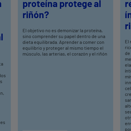
n
proteína protege al
r
riñón?
í
r
El objetivo no es demonizar la proteína,
l
sino comprender su papel dentro de una
El
dieta equilibrada. Aprender a comer con
ric
equilibrio y proteger al mismo tiempo el
de
músculo, las arterias, el corazón y el riñón
mej
ta
ela
ín
dos
mí
os
in
cel
n,
cr
sa
alt
seq
ot
ves
en
po