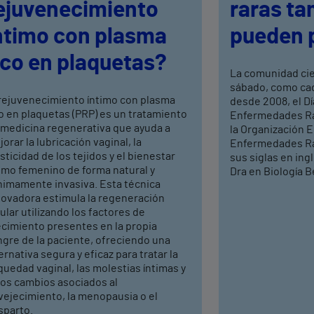
ejuvenecimiento
raras ta
ntimo con plasma
pueden 
ico en plaquetas?
La comunidad ci
sábado, como cad
 rejuvenecimiento íntimo con plasma
desde 2008, el Dí
o en plaquetas (PRP) es un tratamiento
Enfermedades Rar
 medicina regenerativa que ayuda a
la Organización 
orar la lubricación vaginal, la
Enfermedades Ra
sticidad de los tejidos y el bienestar
sus siglas en ing
timo femenino de forma natural y
Dra en Biología Be
nimamente invasiva. Esta técnica
novadora estimula la regeneración
ular utilizando los factores de
ecimiento presentes en la propia
ngre de la paciente, ofreciendo una
ernativa segura y eficaz para tratar la
uedad vaginal, las molestias íntimas y
ros cambios asociados al
vejecimiento, la menopausia o el
sparto.