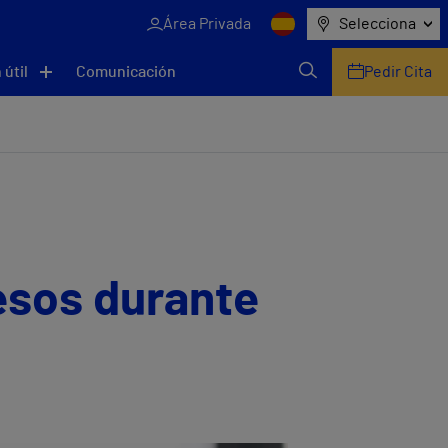
Área Privada
Selecciona
 útil
Comunicación
Pedir Cita
esos durante