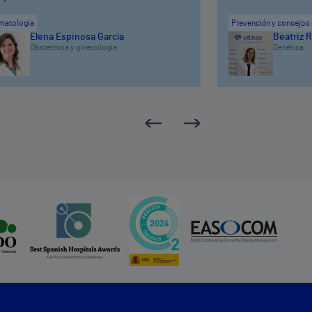
matología
Prevención y consejos 
Elena Espinosa García
Beatriz R
Obstetricia y ginecología
Genética