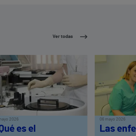
Ver todas
mayo 2026
06 mayo 2026
Qué es el
Las enf