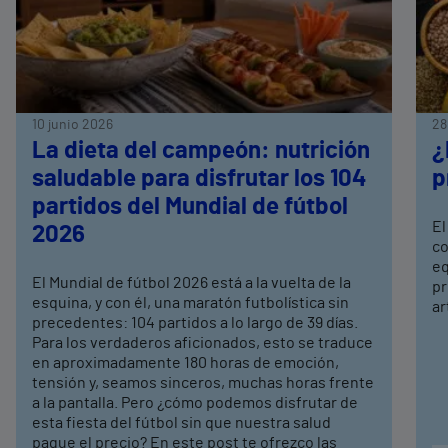
10 junio 2026
28
La dieta del campeón: nutrición
¿
saludable para disfrutar los 104
p
partidos del Mundial de fútbol
El
2026
co
eq
El Mundial de fútbol 2026 está a la vuelta de la
pr
esquina, y con él, una maratón futbolística sin
ar
precedentes: 104 partidos a lo largo de 39 días.
Para los verdaderos aficionados, esto se traduce
en aproximadamente 180 horas de emoción,
tensión y, seamos sinceros, muchas horas frente
a la pantalla. Pero ¿cómo podemos disfrutar de
esta fiesta del fútbol sin que nuestra salud
pague el precio? En este post te ofrezco las