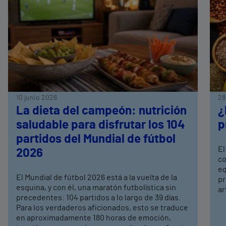
10 junio 2026
28
La dieta del campeón: nutrición
¿
saludable para disfrutar los 104
p
partidos del Mundial de fútbol
El
2026
co
eq
El Mundial de fútbol 2026 está a la vuelta de la
pr
esquina, y con él, una maratón futbolística sin
ar
precedentes: 104 partidos a lo largo de 39 días.
Para los verdaderos aficionados, esto se traduce
en aproximadamente 180 horas de emoción,