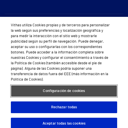
Sobre Vithas
Vithas utiliza Cookies propias y de terceros para personalizar
la web según sus preferencias y localización geográfica y
Quiénes somos
para medir la interacción con el sitio web y mostrarle
publicidad según su perfil de navegación. Puede denegar,
Trabajar en Vithas
aceptar su uso o configurarlas con los correspondientes
botones. Puede acceder a la información completa sobre
Teléfono Cita Médica
nuestras Cookies y configurar el consentimiento a través de
la Política de Cookies (también accesible desde el pie de
Teléfono Atención al Cliente
página). Alguna de las Cookies podría suponer una
transferencia de datos fuera del EEE (más información en la
Política de seguridad y salud en el trabajo
Política de Cookies).
Conoce a Supervita
Configuración de cookies
Rechazar todas
Aviso Legal
Política de cookies
Política de privacidad
Mapa web
Protección de datos
Aceptar todas las cookies
Descargar App
Pedir cita
© 2026 Vithas. Todos los derechos reservados.