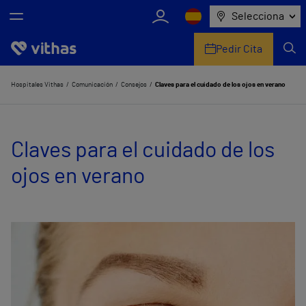
Selecciona
Pedir Cita
Nosotros
Hospitales Vithas
Comunicación
Consejos
Claves para el cuidado de los ojos en verano
Centros
Claves para el cuidado de los
Servicios de salud
ojos en verano
Equipo médico y asistencial
Información útil
Comunicación