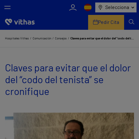
Selecciona
Pedir Cita
Nosotros
Hospitales Vithas
Comunicación
Consejos
Claves para evitar que el dolor del “codo del tenista” se cronifique
Centros
Claves para evitar que el dolor
Servicios de salud
del “codo del tenista” se
Equipo médico y asistencial
cronifique
Información útil
Comunicación