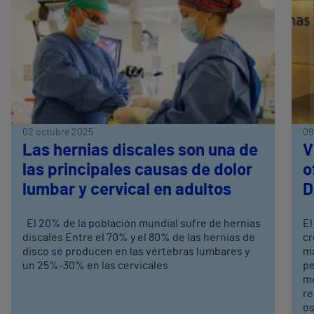
02 octubre 2025
09
Las hernias discales son una de
V
las principales causas de dolor
o
lumbar y cervical en adultos
D
El 20% de la población mundial sufre de hernias
El
discales Entre el 70% y el 80% de las hernias de
cr
disco se producen en las vértebras lumbares y
ma
un 25%-30% en las cervicales
pe
me
re
os