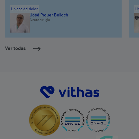
Unidad del dolor
Un
José Piquer Belloch
Neurocirugía
Ver todas