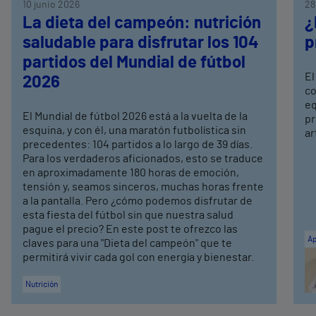
10 junio 2026
28
La dieta del campeón: nutrición
¿
saludable para disfrutar los 104
p
partidos del Mundial de fútbol
El
2026
co
eq
El Mundial de fútbol 2026 está a la vuelta de la
pr
esquina, y con él, una maratón futbolística sin
ar
precedentes: 104 partidos a lo largo de 39 días.
Para los verdaderos aficionados, esto se traduce
en aproximadamente 180 horas de emoción,
tensión y, seamos sinceros, muchas horas frente
a la pantalla. Pero ¿cómo podemos disfrutar de
esta fiesta del fútbol sin que nuestra salud
pague el precio? En este post te ofrezco las
Ap
claves para una "Dieta del campeón" que te
permitirá vivir cada gol con energía y bienestar.
Nutrición