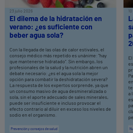
23 julio 2026
10
El dilema de la hidratación en
L
verano: ¿es suficiente con
s
beber agua sola?
p
2
Con la llegada de las olas de calor estivales, el
consejo médico más repetido es unánime: "hay
El
que mantenerse hidratado". Sin embargo, los
es
profesionales de la salud y la nutrición abren un
pr
debate necesario: ¿es el agua sola la mejor
Pa
opción para combatir la deshidratación severa?
en
La respuesta de los expertos sorprende, ya que
te
un consumo masivo de agua desmineralizada o
a 
sola, sin el aporte adecuado de sales minerales,
es
puede ser insuficiente e incluso provocar el
pa
efecto contrario al diluir en exceso los niveles de
cl
sodio en el organismo.
pe
Prevención y consejos de salud
Nu