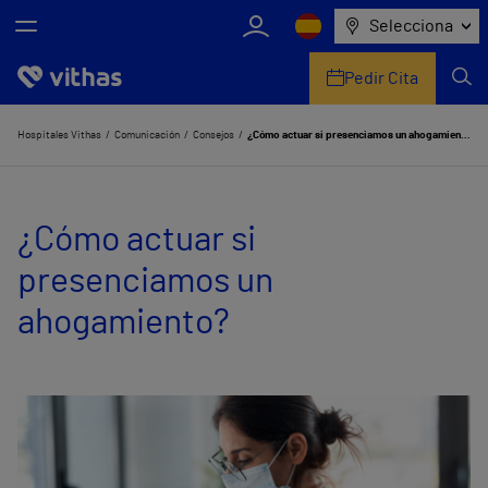
Selecciona
Pedir Cita
Nosotros
Hospitales Vithas
Comunicación
Consejos
¿Cómo actuar si presenciamos un ahogamiento?
Centros
¿Cómo actuar si
Servicios de salud
presenciamos un
Equipo médico y asistencial
ahogamiento?
Información útil
Comunicación