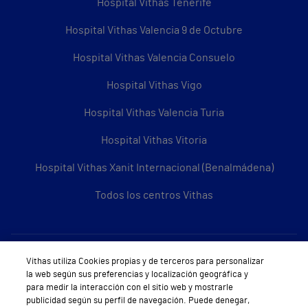
Hospital Vithas Tenerife
Hospital Vithas Valencia 9 de Octubre
Hospital Vithas Valencia Consuelo
Hospital Vithas Vigo
Hospital Vithas Valencia Turia
Hospital Vithas Vitoria
Hospital Vithas Xanit Internacional (Benalmádena)
Todos los centros Vithas
Sobre Vithas
Vithas utiliza Cookies propias y de terceros para personalizar
la web según sus preferencias y localización geográfica y
Quiénes somos
para medir la interacción con el sitio web y mostrarle
publicidad según su perfil de navegación. Puede denegar,