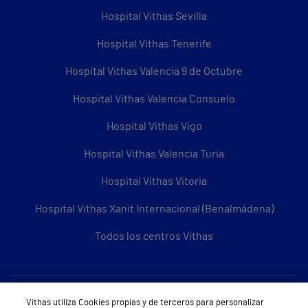
Hospital Vithas Sevilla
Hospital Vithas Tenerife
Hospital Vithas Valencia 9 de Octubre
Hospital Vithas Valencia Consuelo
Hospital Vithas Vigo
Hospital Vithas Valencia Turia
Hospital Vithas Vitoria
Hospital Vithas Xanit Internacional (Benalmádena)
Todos los centros Vithas
Sobre Vithas
Vithas utiliza Cookies propias y de terceros para personalizar