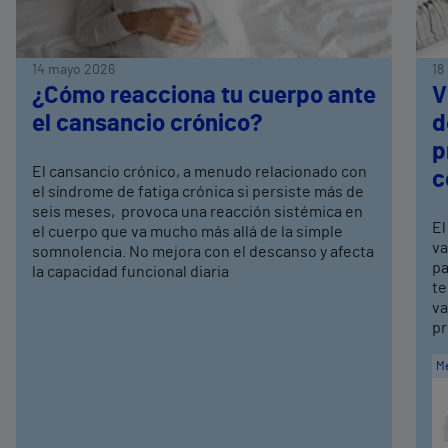
14 mayo 2026
18
¿Cómo reacciona tu cuerpo ante
V
el cansancio crónico?
d
p
El cansancio crónico, a menudo relacionado con
c
el síndrome de fatiga crónica si persiste más de
seis meses, provoca una reacción sistémica en
El
el cuerpo que va mucho más allá de la simple
va
somnolencia. No mejora con el descanso y afecta
pa
la capacidad funcional diaria
te
va
pr
Me