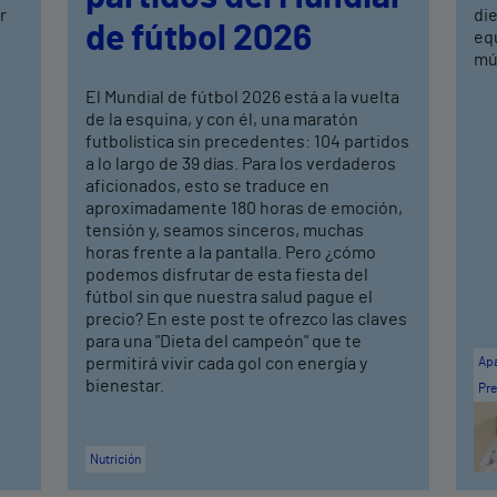
r
di
de fútbol 2026
equ
mús
El Mundial de fútbol 2026 está a la vuelta
de la esquina, y con él, una maratón
futbolística sin precedentes: 104 partidos
a lo largo de 39 días. Para los verdaderos
aficionados, esto se traduce en
aproximadamente 180 horas de emoción,
tensión y, seamos sinceros, muchas
horas frente a la pantalla. Pero ¿cómo
podemos disfrutar de esta fiesta del
fútbol sin que nuestra salud pague el
precio? En este post te ofrezco las claves
para una "Dieta del campeón" que te
permitirá vivir cada gol con energía y
Apa
bienestar.
Pre
Nutrición