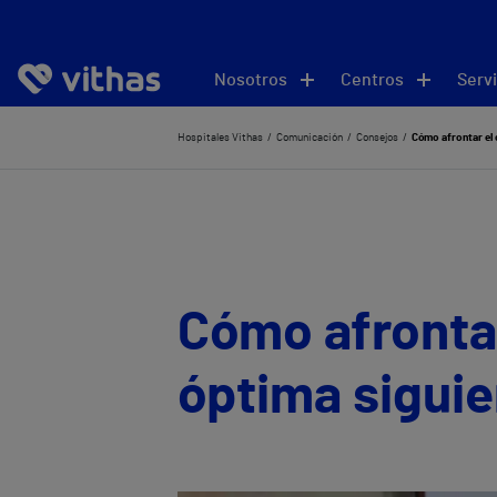
Nosotros
Centros
Servi
Hospitales Vithas
Comunicación
Consejos
Cómo afrontar el
Cómo afronta
óptima sigui