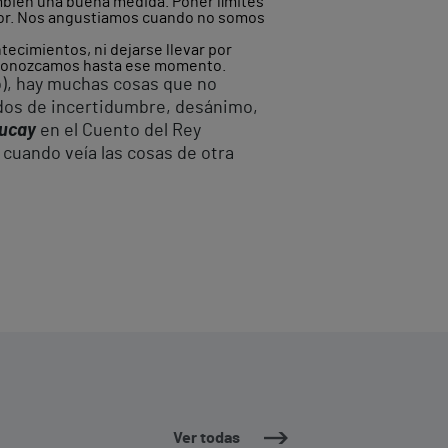
bién una buena medida. Poner límites
ador. Nos angustiamos cuando no somos
tecimientos, ni dejarse llevar por
e conozcamos hasta ese momento.
o), hay muchas cosas que no
dos de incertidumbre, desánimo,
ucay
en el Cuento del Rey
 cuando veía las cosas de otra
Ver todas