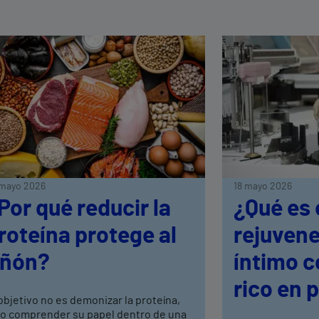
mayo 2026
18 mayo 2026
Por qué reducir la
¿Qué es 
roteína protege al
rejuven
iñón?
íntimo 
rico en 
objetivo no es demonizar la proteína,
no comprender su papel dentro de una