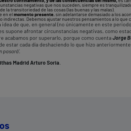
nuestro confinamiento, y de las consecuencias del mismo,
es tam
rcunstancias negativas que nos suceden, siempre es tranquiliz
 la transitoriedad de las cosas (las buenas y las malas).
e en el
momento presente
, sin adelantarse demasiado a los acon
s o indirectas. Debemos ajustar nuestros pensamientos a lo qu
a idea de que, en general (no únicamente en este period
es supone afrontar circunstancias negativas, como esta
mpre acabamos por superarlo, porque como cuenta
Jorge B
 de estar cada día deshaciendo lo que hizo anteriormente
n pasará’.
 Vithas Madrid Arturo Soria
.
dos