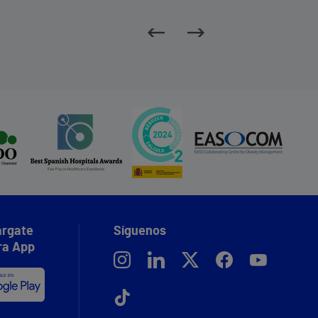
rgate
Síguenos
ra App