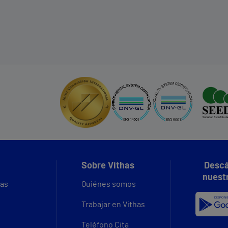
Sobre Vithas
Descá
nuest
vas
Quiénes somos
Trabajar en Vithas
Teléfono Cita