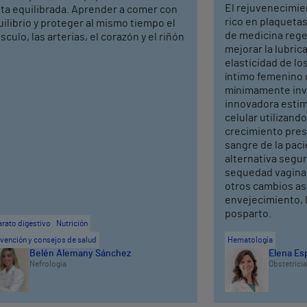
El rejuvenecimie
eta equilibrada. Aprender a comer con
rico en plaquetas
ilibrio y proteger al mismo tiempo el
de medicina rege
culo, las arterias, el corazón y el riñón
mejorar la lubrica
elasticidad de los
íntimo femenino 
mínimamente inva
innovadora estim
celular utilizand
crecimiento pres
sangre de la pac
alternativa segura
sequedad vaginal,
otros cambios as
envejecimiento, 
posparto.
rato digestivo
Nutrición
vención y consejos de salud
Hematología
Belén Alemany Sánchez
Elena Es
Nefrología
Obstetricia