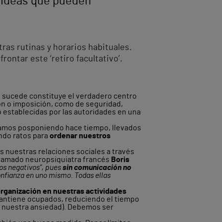
s ideas que pueden
as rutinas y horarios habituales.
ontar este ‘retiro facultativo’.
os sucede constituye el verdadero centro
ión o imposición, como de seguridad,
establecidas por las autoridades en una
vamos posponiendo hace tiempo, llevados
do ratos para
ordenar nuestros
s nuestras relaciones sociales a través
afamado neuropsiquiatra francés
Boris
mos negativos”, pues
sin comunicación no
onfianza en uno mismo. Todas ellas
organización en nuestras actividades
mantiene ocupados, reduciendo el tiempo
a nuestra ansiedad). Debemos ser