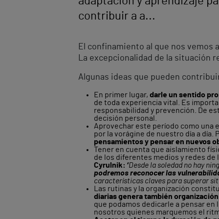
adaptación y aprendizaje par
contribuir a a...
El confinamiento al que nos vemos a
La excepcionalidad de la situación r
Algunas ideas que pueden contribuir
En primer lugar,
darle un sentido pr
de toda experiencia vital. Es import
responsabilidad y prevención. De e
decisión personal.
Aprovechar este período como una 
por la vorágine de nuestro día a día.
pensamientos y pensar en nuevos ob
Tener en cuenta que aislamiento fís
de los diferentes medios y redes de
Cyrulnik: ‘
Desde la soledad no hay ning
podremos reconocer las vulnerabilida
características claves para superar sit
Las rutinas y la organización consti
diarias genera también organización
que podamos dedicarle a pensar en l
nosotros quienes marquemos el ritmo