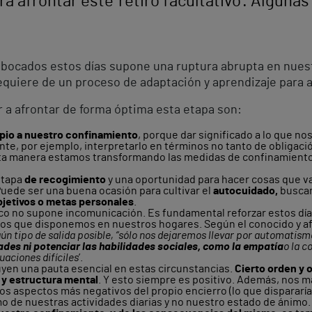
a afrontar este ‘retiro facultativo’. Alguna
bocados estos días supone una ruptura abrupta en nuestr
equiere de un proceso de adaptación y aprendizaje para afr
 a afrontar de forma óptima esta etapa son:
opio a nuestro confinamiento
, porque dar significado a lo que n
ante, por ejemplo, interpretarlo en términos no tanto de obligac
sta manera estamos transformando las medidas de confinamiento 
etapa
de recogimiento
y una oportunidad para hacer cosas que 
 Puede ser una buena ocasión para cultivar el
autocuidado,
buscan
jetivos o metas personales
.
ico no supone incomunicación. Es fundamental reforzar estos día
 los que disponemos en nuestros hogares. Según el conocido y 
ún tipo de salida posible, “sólo nos dejaremos llevar por automatis
des ni potenciar las habilidades sociales, como la empatía
o la c
uaciones difíciles
’.
tuyen una pauta esencial en estas circunstancias.
Cierto orden y 
 y estructura mental
. Y esto siempre es positivo. Además, nos 
os aspectos más negativos del propio encierro (lo que dispararí
 de nuestras actividades diarias y no nuestro estado de ánimo.