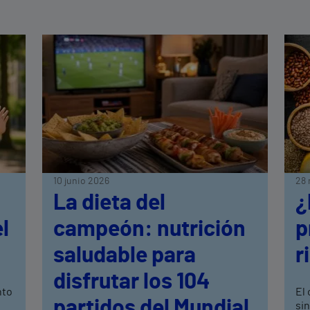
10 junio 2026
28 
La dieta del
¿
l
campeón: nutrición
p
saludable para
r
disfrutar los 104
nto
El 
partidos del Mundial
si