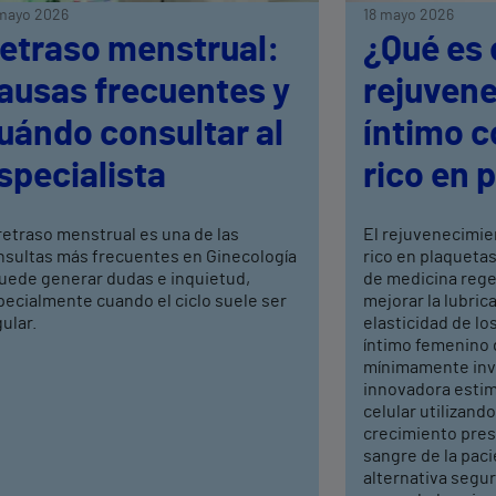
mayo 2026
18 mayo 2026
etraso menstrual:
¿Qué es 
ausas frecuentes y
rejuven
uándo consultar al
íntimo 
specialista
rico en 
retraso menstrual es una de las
El rejuvenecimie
nsultas más frecuentes en Ginecología
rico en plaquetas
puede generar dudas e inquietud,
de medicina rege
pecialmente cuando el ciclo suele ser
mejorar la lubrica
ular.
elasticidad de los
íntimo femenino 
mínimamente inva
innovadora estim
celular utilizand
crecimiento pres
sangre de la pac
alternativa segura