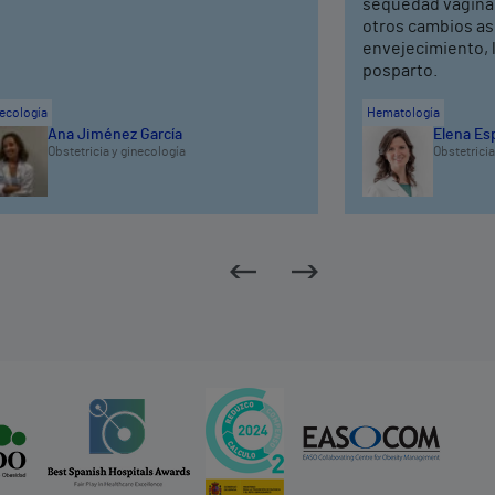
sequedad vaginal,
otros cambios as
envejecimiento, 
posparto.
ecología
Hematología
Ana Jiménez García
Elena Es
Obstetricia y ginecología
Obstetricia