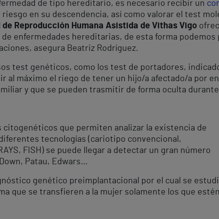
fermedad de tipo hereditario, es necesario recibir un
co
 riesgo en su descendencia, así como valorar el test mo
 de Reproducción Humana Asistida de Vithas Vigo
ofrec
 de enfermedades hereditarias, de esta forma podemos p
aciones, asegura Beatriz Rodríguez.
os test genéticos, como los test de portadores, indicad
ir al máximo el riego de tener un hijo/a afectado/a por
familiar y que se pueden trasmitir de forma oculta durant
 citogenéticos que permiten analizar la existencia de
iferentes tecnologías (cariotipo convencional,
RRAYS, FISH) se puede llegar a detectar un gran número
 Down, Patau, Edwars…
nóstico genético preimplantacional por el cual se estudi
ma que se transfieren a la mujer solamente los que estén