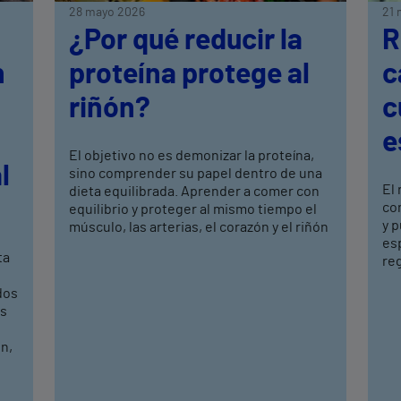
28 mayo 2026
21 
¿Por qué reducir la
R
n
proteína protege al
c
riñón?
c
e
El objetivo no es demonizar la proteína,
l
sino comprender su papel dentro de una
El 
dieta equilibrada. Aprender a comer con
co
equilibrio y proteger al mismo tiempo el
y 
músculo, las arterias, el corazón y el riñón
es
ta
reg
dos
os
n,