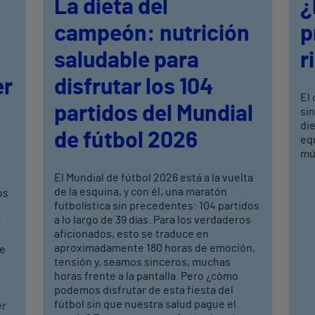
La dieta del
¿
campeón: nutrición
p
saludable para
r
er
disfrutar los 104
El 
partidos del Mundial
si
di
de fútbol 2026
equ
mús
El Mundial de fútbol 2026 está a la vuelta
de la esquina, y con él, una maratón
os
futbolística sin precedentes: 104 partidos
a lo largo de 39 días. Para los verdaderos
a
aficionados, esto se traduce en
aproximadamente 180 horas de emoción,
de
tensión y, seamos sinceros, muchas
horas frente a la pantalla. Pero ¿cómo
podemos disfrutar de esta fiesta del
fútbol sin que nuestra salud pague el
er