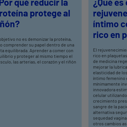
Por qué reducir la
¿Qué es 
roteína protege al
rejuven
iñón?
íntimo 
rico en 
objetivo no es demonizar la proteína,
no comprender su papel dentro de una
El rejuvenecimie
eta equilibrada. Aprender a comer con
rico en plaquetas
ilibrio y proteger al mismo tiempo el
de medicina rege
culo, las arterias, el corazón y el riñón
mejorar la lubrica
elasticidad de los
íntimo femenino 
mínimamente inva
innovadora estim
celular utilizand
crecimiento pres
sangre de la pac
alternativa segura
sequedad vaginal,
otros cambios as