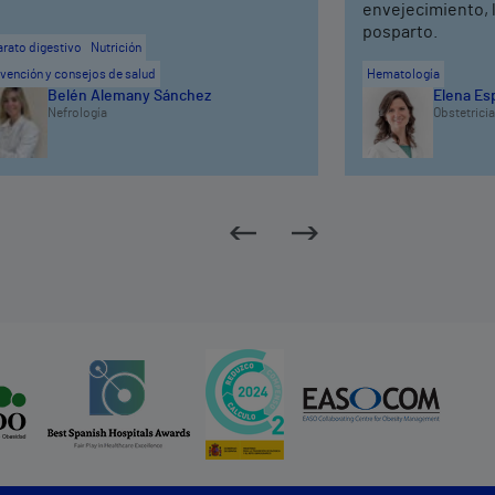
envejecimiento, 
posparto.
rato digestivo
Nutrición
vención y consejos de salud
Hematología
Belén Alemany Sánchez
Elena Es
Nefrología
Obstetricia