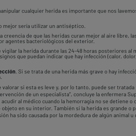
anipular cualquier herida es importante que nos lavemos
o mejor sería utilizar un antiséptico.
a creencia de que las heridas curan mejor al aire libre, l
r agentes bacteriológicos del exterior.
 vigilar la herida durante las 24-48 horas posteriores al
n signos que puedan indicar que hay infección (calor, dolo
fección
. Si se trata de una herida más grave o hay infecc
.
alorar si esta es leve y, por lo tanto, puede ser tratada o
tervención de un especialista”, concluye la enfermera Su
 acudir al médico cuando la hemorragia no se detiene o c
 objeto en su interior. También si la herida es grande o 
esión ha sido causada por la mordedura de algún animal u