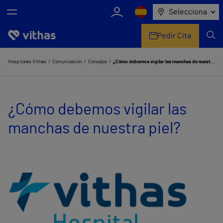
Selecciona
Pedir Cita
Nosotros
Hospitales Vithas
Comunicación
Consejos
¿Cómo debemos vigilar las manchas de nuestra piel?
Centros
¿Cómo debemos vigilar las
Servicios de salud
manchas de nuestra piel?
Equipo médico y asistencial
Información útil
Comunicación