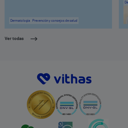
De
Dermatología
Prevención y consejos de salud
Ver todas