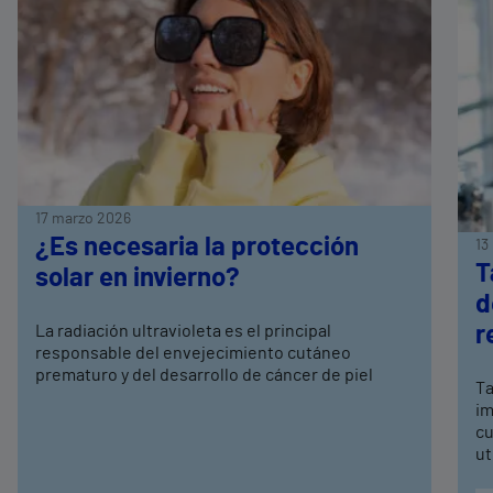
17 marzo 2026
¿Es necesaria la protección
13
T
solar en invierno?
d
La radiación ultravioleta es el principal
r
responsable del envejecimiento cutáneo
prematuro y del desarrollo de cáncer de piel
Ta
im
cu
ut