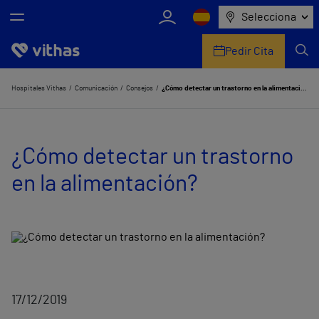
Selecciona
Pedir Cita
Nosotros
Hospitales Vithas
Comunicación
Consejos
¿Cómo detectar un trastorno en la alimentación?
Centros
¿Cómo detectar un trastorno
Servicios de salud
en la alimentación?
Equipo médico y asistencial
Información útil
Comunicación
17/12/2019