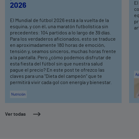
El
2026
co
eq
El Mundial de fútbol 2026 está a la vuelta de la
pr
esquina, y con él, una maratón futbolística sin
ar
precedentes: 104 partidos a lo largo de 39 días.
Para los verdaderos aficionados, esto se traduce
en aproximadamente 180 horas de emoción,
tensión y, seamos sinceros, muchas horas frente
a la pantalla. Pero ¿cómo podemos disfrutar de
esta fiesta del fútbol sin que nuestra salud
pague el precio? En este post te ofrezco las
Ap
claves para una "Dieta del campeón" que te
permitirá vivir cada gol con energía y bienestar.
Nutrición
Ver todas