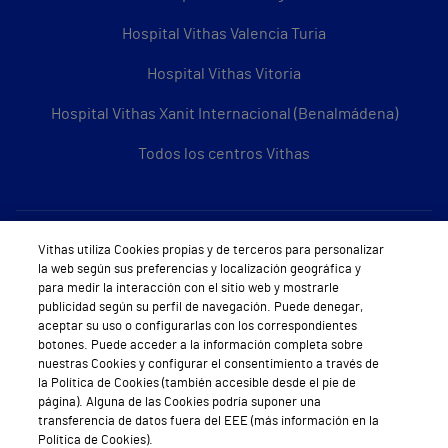
Hospital Vithas Valencia Turia
Hospital Vithas Vitoria
Hospital Vithas Xanit Internacional (Benalmádena)
Todos los centros Vithas
Sobre Vithas
Vithas utiliza Cookies propias y de terceros para personalizar
la web según sus preferencias y localización geográfica y
Quiénes somos
para medir la interacción con el sitio web y mostrarle
publicidad según su perfil de navegación. Puede denegar,
Trabajar en Vithas
aceptar su uso o configurarlas con los correspondientes
botones. Puede acceder a la información completa sobre
Teléfono Cita Médica
nuestras Cookies y configurar el consentimiento a través de
la Política de Cookies (también accesible desde el pie de
Teléfono Atención al Cliente
página). Alguna de las Cookies podría suponer una
transferencia de datos fuera del EEE (más información en la
Política de seguridad y salud en el trabajo
Política de Cookies).