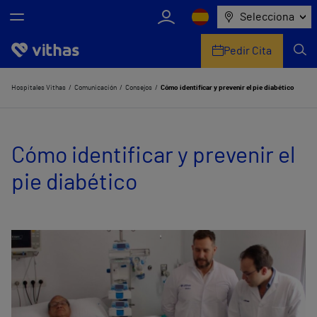
Selecciona
Pedir Cita
Nosotros
Hospitales Vithas
Comunicación
Consejos
Cómo identificar y prevenir el pie diabético
Centros
Cómo identificar y prevenir el
Servicios de salud
pie diabético
Equipo médico y asistencial
Información útil
Comunicación