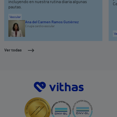
incluyendo en nuestra rutina diaria algunas
Ca
pautas.
Vascular
Ana del Carmen Ramos Gutiérrez
Cirugía cardiovascular
Va
Ver todas