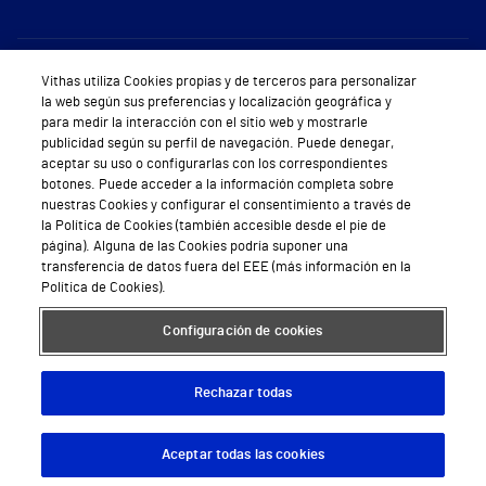
Sobre Vithas
Vithas utiliza Cookies propias y de terceros para personalizar
la web según sus preferencias y localización geográfica y
Quiénes somos
para medir la interacción con el sitio web y mostrarle
publicidad según su perfil de navegación. Puede denegar,
Trabajar en Vithas
aceptar su uso o configurarlas con los correspondientes
botones. Puede acceder a la información completa sobre
Teléfono Cita Médica
nuestras Cookies y configurar el consentimiento a través de
la Política de Cookies (también accesible desde el pie de
Teléfono Atención al Cliente
página). Alguna de las Cookies podría suponer una
transferencia de datos fuera del EEE (más información en la
Política de seguridad y salud en el trabajo
Política de Cookies).
Conoce a Supervita
Configuración de cookies
Rechazar todas
Aviso Legal
Política de cookies
Política de privacidad
Mapa web
Protección de datos
Aceptar todas las cookies
Descargar App
Pedir cita
© 2026 Vithas. Todos los derechos reservados.