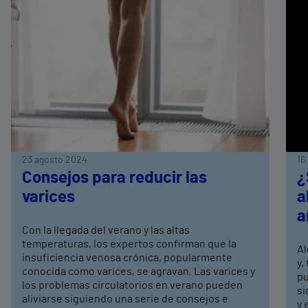
23 agosto 2024
16
Consejos para reducir las
¿
varices
a
a
Con la llegada del verano y las altas
temperaturas, los expertos confirman que la
Al
insuficiencia venosa crónica, popularmente
y,
conocida como varices, se agravan. Las varices y
pu
los problemas circulatorios en verano pueden
si
aliviarse siguiendo una serie de consejos e
y 