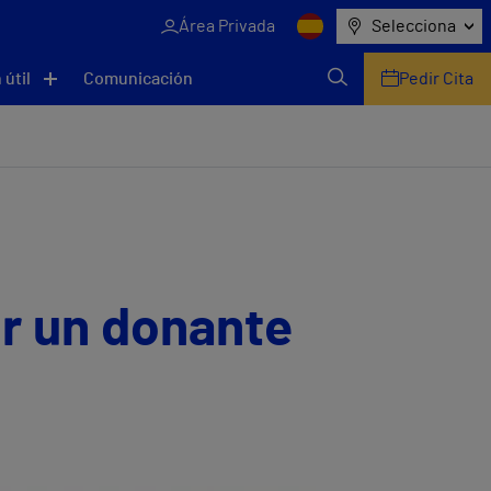
Área Privada
Selecciona
 útil
Comunicación
Pedir Cita
or un donante