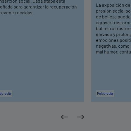
nserción social. Cada etapa está
La exposición del
eñada para garantizar la recuperación
presión social p
revenir recaídas.
de belleza pued
agravar trastorn
bulimia o trastor
elevado y prolon
emociones positi
negativas, como la
mal humor, confu
cología
Psicología