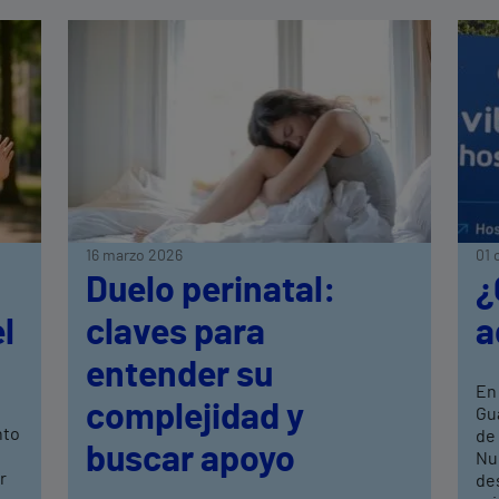
16 marzo 2026
01 
Duelo perinatal:
¿
l
claves para
a
entender su
En 
complejidad y
Gu
nto
de
buscar apoyo
Nu
r
des