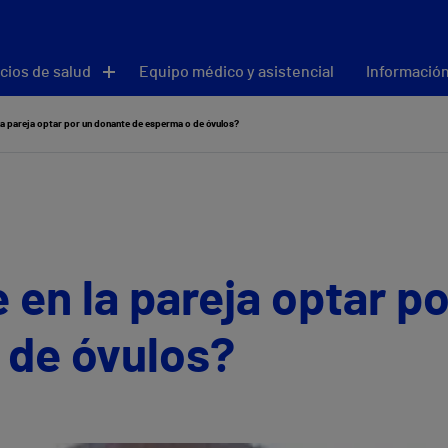
cios de salud
Equipo médico y asistencial
Información
la pareja optar por un donante de esperma o de óvulos?
 en la pareja optar p
 de óvulos?