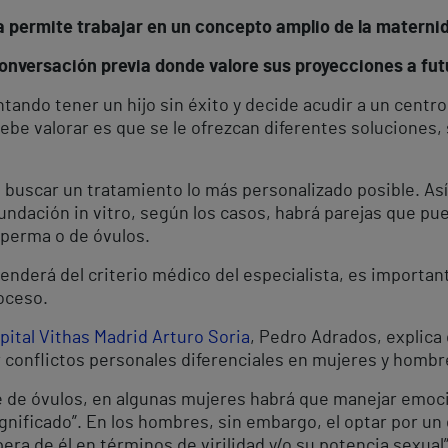
a permite trabajar en un concepto amplio de la materni
nversación previa donde valore sus proyecciones a futu
ntando tener un hijo sin éxito y decide acudir a un cent
ebe valorar es que se le ofrezcan diferentes soluciones, 
n buscar un tratamiento lo más personalizado posible. As
ndación in vitro, según los casos, habrá parejas que pu
sperma o de óvulos.
penderá del criterio médico del especialista, es importa
roceso.
pital Vithas Madrid Arturo Soria
, Pedro Adrados, explica
conflictos personales diferenciales en mujeres y hombr
te de óvulos, en algunas mujeres habrá que manejar emoc
significado”. En los hombres, sin embargo, el optar por 
era de él en términos de virilidad y/o su potencia sexual”