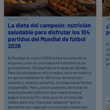
10 junio 2026
28
La dieta del campeón: nutrición
¿
saludable para disfrutar los 104
p
partidos del Mundial de fútbol
El
2026
co
eq
El Mundial de fútbol 2026 está a la vuelta de la
pr
esquina, y con él, una maratón futbolística sin
ar
precedentes: 104 partidos a lo largo de 39 días.
Para los verdaderos aficionados, esto se traduce
en aproximadamente 180 horas de emoción,
tensión y, seamos sinceros, muchas horas frente
a la pantalla. Pero ¿cómo podemos disfrutar de
esta fiesta del fútbol sin que nuestra salud
pague el precio? En este post te ofrezco las
Ap
claves para una "Dieta del campeón" que te
permitirá vivir cada gol con energía y bienestar.