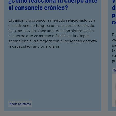
¿Cómo reacciona tu cuerpo ante
V
el cansancio crónico?
d
p
El cansancio crónico, a menudo relacionado con
c
el síndrome de fatiga crónica si persiste más de
seis meses, provoca una reacción sistémica en
El
el cuerpo que va mucho más allá de la simple
va
somnolencia. No mejora con el descanso y afecta
pa
la capacidad funcional diaria
te
va
pr
Me
Medicina Interna