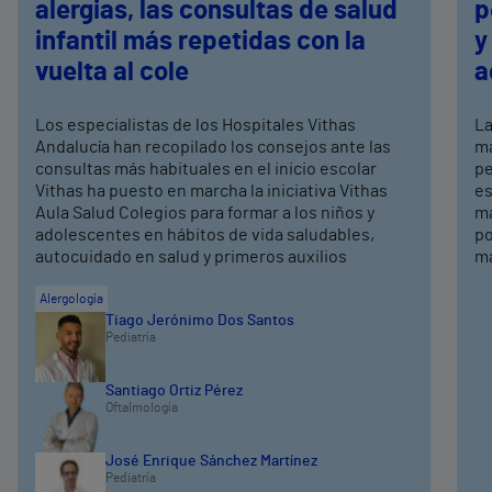
alergias, las consultas de salud
p
infantil más repetidas con la
y
vuelta al cole
a
Los especialistas de los Hospitales Vithas
La
Andalucía han recopilado los consejos ante las
má
consultas más habituales en el inicio escolar
pe
Vithas ha puesto en marcha la iniciativa Vithas
es
Aula Salud Colegios para formar a los niños y
ma
adolescentes en hábitos de vida saludables,
po
autocuidado en salud y primeros auxilios
ma
Alergología
Tiago Jerónimo Dos Santos
Pediatría
Santiago Ortiz Pérez
Oftalmología
José Enrique Sánchez Martínez
Pediatría