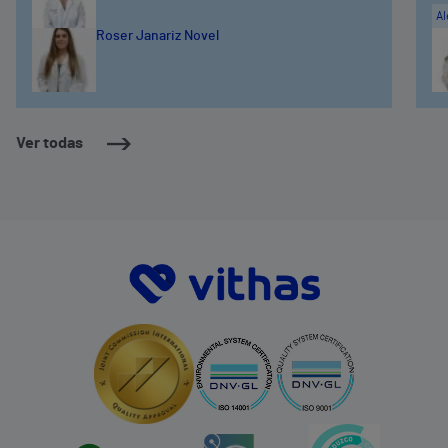
Al
Roser Janariz Novel
Ver todas