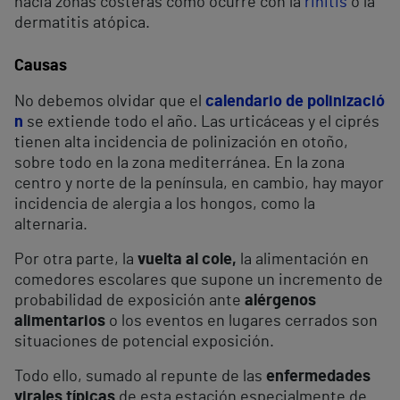
hacia zonas costeras como ocurre con la
rinitis
o la
dermatitis atópica.
Causas
No debemos olvidar que el
calendario de polinizació
n
se extiende todo el año. Las urticáceas y el ciprés
tienen alta incidencia de polinización en otoño,
sobre todo en la zona mediterránea. En la zona
centro y norte de la península, en cambio, hay mayor
incidencia de alergia a los hongos, como la
alternaria.
Por otra parte, la
vuelta al cole,
la alimentación en
comedores escolares que supone un incremento de
probabilidad de exposición ante
alérgenos
alimentarios
o los eventos en lugares cerrados son
situaciones de potencial exposición.
Todo ello, sumado al repunte de las
enfermedades
virales típicas
de esta estación especialmente de