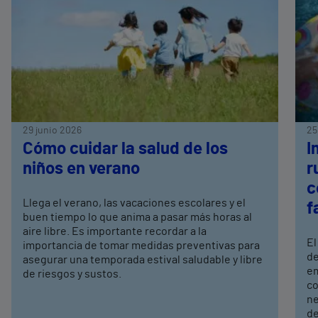
29 junio 2026
25
Cómo cuidar la salud de los
I
niños en verano
r
c
Llega el verano, las vacaciones escolares y el
f
buen tiempo lo que anima a pasar más horas al
aire libre. Es importante recordar a la
El
importancia de tomar medidas preventivas para
de
asegurar una temporada estival saludable y libre
em
de riesgos y sustos.
co
ne
de