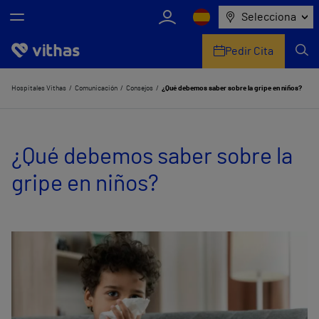
Selecciona
Pedir Cita
Nosotros
Hospitales Vithas
Comunicación
Consejos
¿Qué debemos saber sobre la gripe en niños?
Centros
¿Qué debemos saber sobre la
Servicios de salud
gripe en niños?
Equipo médico y asistencial
Información útil
Comunicación