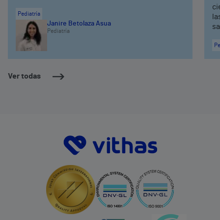
ci
Pediatría
la
Janire Betolaza Asua
sa
Pediatría
Pe
Ver todas