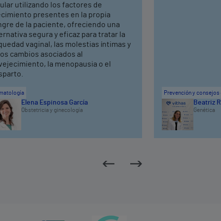
ular utilizando los factores de
ecimiento presentes en la propia
ngre de la paciente, ofreciendo una
ernativa segura y eficaz para tratar la
uedad vaginal, las molestias íntimas y
ros cambios asociados al
vejecimiento, la menopausia o el
sparto.
matología
Prevención y consejos 
Elena Espinosa García
Beatriz R
Obstetricia y ginecología
Genética