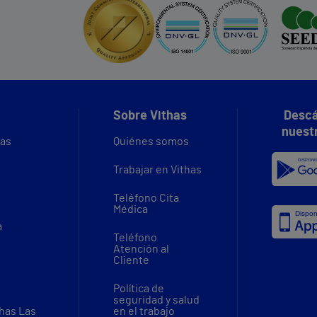
Sobre Vithas
Descá
nuest
vas
Quiénes somos
Trabajar en Vithas
Teléfono Cita
Médica
a
Teléfono
Atención al
Cliente
Política de
seguridad y salud
thas Las
en el trabajo