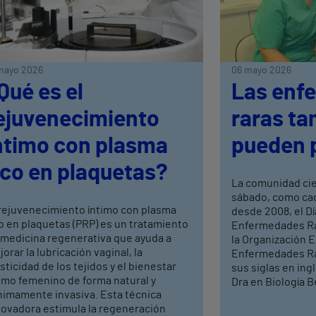
mayo 2026
06 mayo 2026
Qué es el
Las enf
ejuvenecimiento
raras ta
ntimo con plasma
pueden 
ico en plaquetas?
La comunidad ci
sábado, como cad
 rejuvenecimiento íntimo con plasma
desde 2008, el Dí
o en plaquetas (PRP) es un tratamiento
Enfermedades Rar
 medicina regenerativa que ayuda a
la Organización 
orar la lubricación vaginal, la
Enfermedades Ra
sticidad de los tejidos y el bienestar
sus siglas en ing
timo femenino de forma natural y
Dra en Biología Be
nimamente invasiva. Esta técnica
novadora estimula la regeneración