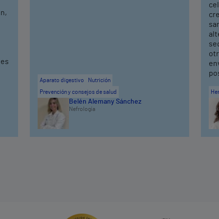
cel
n,
cr
sa
alt
seq
ot
ves
en
po
Aparato digestivo
Nutrición
Prevención y consejos de salud
He
Belén Alemany Sánchez
Nefrología