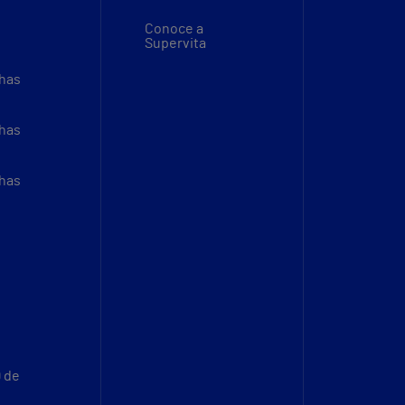
Conoce a
Supervita
thas
thas
thas
9 de