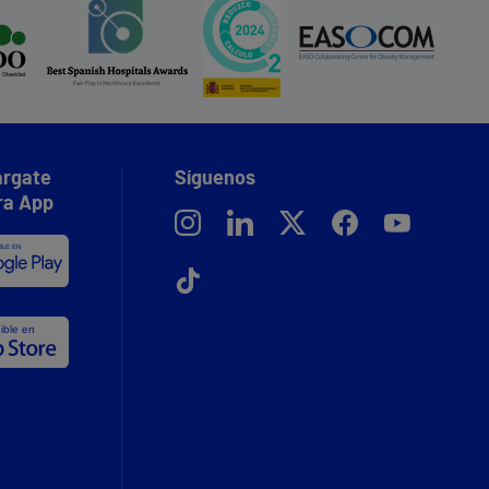
rgate
Síguenos
ra App