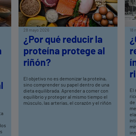
28 mayo 2026
18 
¿Por qué reducir la
¿
n
proteína protege al
r
riñón?
í
r
El objetivo no es demonizar la proteína,
l
sino comprender su papel dentro de una
El
dieta equilibrada. Aprender a comer con
ric
equilibrio y proteger al mismo tiempo el
de
músculo, las arterias, el corazón y el riñón
mej
ta
ela
ín
dos
mí
os
in