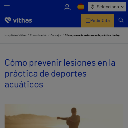
Selecciona
Pedir Cita
Nosotros
Hospitales Vithas
Comunicación
Consejos
Cómo prevenir lesiones en la práctica de deportes acuáticos
Centros
Cómo prevenir lesiones en la
Servicios de salud
práctica de deportes
Equipo médico y asistencial
acuáticos
Información útil
Comunicación