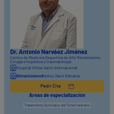
Dr. Antonio Narváez Jiménez
Centro de Medicina Deportiva de Alto Rendimiento
,
Cirugía ortopédica y traumatología
Hospital Vithas Xanit Internacional
(Benalmádena)
Vithas Centro Médico Xanit Gibraltar
Pedir Cita
Áreas de especialización
Tratamiento Quirúrgico del Túnel Carpiano