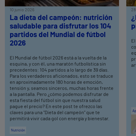
10 junio 2026
28
La dieta del campeón: nutrición
¿
saludable para disfrutar los 104
p
partidos del Mundial de fútbol
El
2026
co
eq
El Mundial de fútbol 2026 está a la vuelta de la
pr
esquina, y con él, una maratón futbolística sin
ar
precedentes: 104 partidos a lo largo de 39 días.
Para los verdaderos aficionados, esto se traduce
en aproximadamente 180 horas de emoción,
tensión y, seamos sinceros, muchas horas frente
a la pantalla. Pero ¿cómo podemos disfrutar de
esta fiesta del fútbol sin que nuestra salud
pague el precio? En este post te ofrezco las
Ap
claves para una "Dieta del campeón" que te
permitirá vivir cada gol con energía y bienestar.
Nutrición