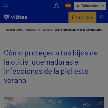
Selecciona
Pedir Cita
Nosotros
Hospitales Vithas
Comunicación
Consejos
Cómo proteger a tus hijos de la otitis, quemaduras e infecciones de la piel este verano
Centros
Cómo proteger a tus hijos de
Servicios de salud
la otitis, quemaduras e
Equipo médico y asistencial
infecciones de la piel este
Información útil
verano
Comunicación