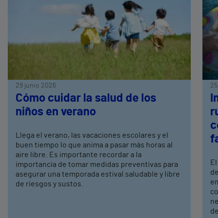
29 junio 2026
25
Cómo cuidar la salud de los
I
niños en verano
r
c
Llega el verano, las vacaciones escolares y el
f
buen tiempo lo que anima a pasar más horas al
aire libre. Es importante recordar a la
El
importancia de tomar medidas preventivas para
de
asegurar una temporada estival saludable y libre
em
de riesgos y sustos.
co
ne
de