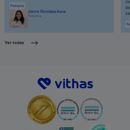
ci
Pediatría
la
Janire Betolaza Asua
sa
Pediatría
Pe
Ver todas