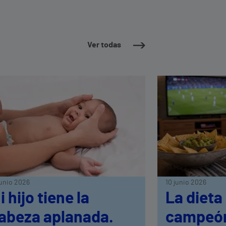
Ver todas
junio 2026
10 junio 2026
i hijo tiene la
La dieta
abeza aplanada.
campeón