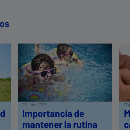
dos
25 junio 2026
17 
ud
Importancia de
M
mantener la rutina
c