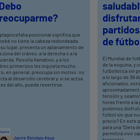
Debo
saludabl
reocuparme?
disfrutar
partidos
plagiocefalia posicional significa que
de fútbo
 bebé no tiene la cabeza redondeada.
 su lugar, presenta un aplanamiento de
 zona del cráneo, a la derecha o a la
El Mundial de fút
uierda. Resulta llamativo, y a los
de la esquina, y 
dres primerizos les inquieta mucho.
futbolística sin 
o, en general, preocupa sin motivo: no
a lo largo de 39 d
cta al desarrollo cerebral y, si se actúa
aficionados, est
es del año, puede revertirse.
aproximadamente
tensión y, seamo
horas frente a la
podemos disfruta
fútbol sin que nu
precio? En este p
para una "Dieta 
iatría
permitirá vivir c
Janire Betolaza Asua