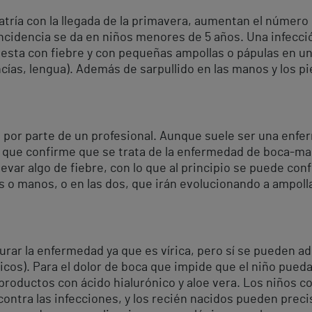
tría con la llegada de la primavera, aumentan el número 
ncidencia se da en niños menores de 5 años. Una infecció
esta con fiebre y con pequeñas ampollas o pápulas en un
ncías, lengua). Además de sarpullido en las manos y los pie
 por parte de un profesional. Aunque suele ser una enfer
 que confirme que se trata de la enfermedad de boca-ma
levar algo de fiebre, con lo que al principio se puede co
s o manos, o en las dos, que irán evolucionando a ampol
urar la enfermedad ya que es vírica, pero sí se pueden a
icos). Para el dolor de boca que impide que el niño pued
productos con ácido hialurónico y aloe vera. Los niños c
contra las infecciones, y los recién nacidos pueden prec