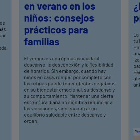
en verano en los
¿
niños: consejos
p
res
prácticos para
más
La 
dar
familias
tu
En
ada
una
El verano es una época asociada al
izq
descanso, la desconexión y la flexibilidad
pa
de horarios. Sin embargo, cuando hay
Per
niños en casa, romper por completo con
afe
las rutinas puede tener efectos negativos
ant
en su bienestar emocional, su descanso y
su comportamiento. Mantener una cierta
estructura diaria no significa renunciar a
las vacaciones, sino encontrar un
equilibrio saludable entre descanso y
orden.
Ped