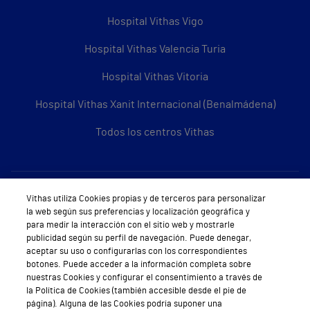
Hospital Vithas Vigo
Hospital Vithas Valencia Turia
Hospital Vithas Vitoria
Hospital Vithas Xanit Internacional (Benalmádena)
Todos los centros Vithas
Sobre Vithas
Vithas utiliza Cookies propias y de terceros para personalizar
la web según sus preferencias y localización geográfica y
Quiénes somos
para medir la interacción con el sitio web y mostrarle
publicidad según su perfil de navegación. Puede denegar,
Trabajar en Vithas
aceptar su uso o configurarlas con los correspondientes
botones. Puede acceder a la información completa sobre
Teléfono Cita Médica
nuestras Cookies y configurar el consentimiento a través de
la Política de Cookies (también accesible desde el pie de
Teléfono Atención al Cliente
página). Alguna de las Cookies podría suponer una