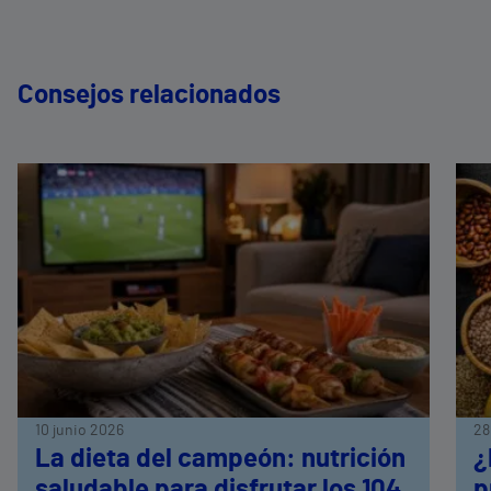
Consejos relacionados
10 junio 2026
28
La dieta del campeón: nutrición
¿
saludable para disfrutar los 104
p