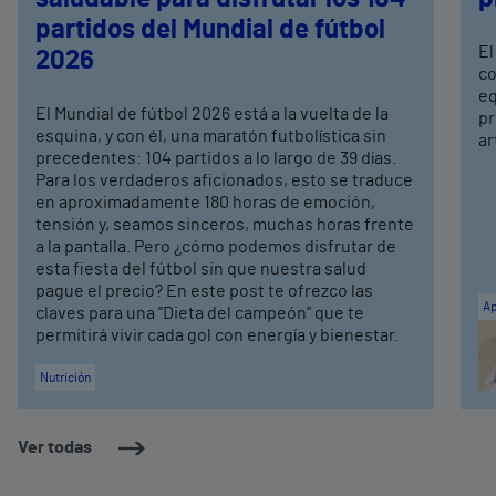
partidos del Mundial de fútbol
El
2026
co
eq
El Mundial de fútbol 2026 está a la vuelta de la
pr
esquina, y con él, una maratón futbolística sin
ar
precedentes: 104 partidos a lo largo de 39 días.
Para los verdaderos aficionados, esto se traduce
en aproximadamente 180 horas de emoción,
tensión y, seamos sinceros, muchas horas frente
a la pantalla. Pero ¿cómo podemos disfrutar de
esta fiesta del fútbol sin que nuestra salud
pague el precio? En este post te ofrezco las
Ap
claves para una "Dieta del campeón" que te
permitirá vivir cada gol con energía y bienestar.
Nutrición
Ver todas