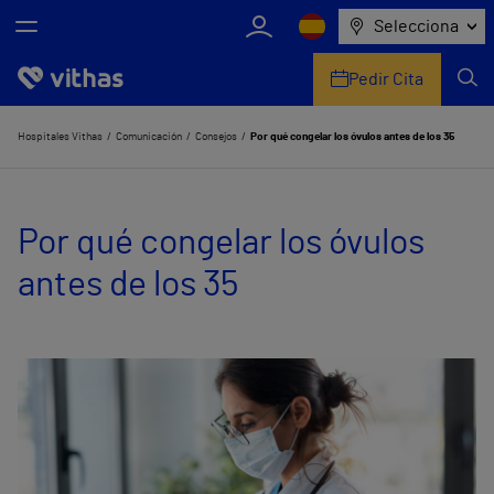
Selecciona
Pedir Cita
Nosotros
Hospitales Vithas
Comunicación
Consejos
Por qué congelar los óvulos antes de los 35
Centros
Por qué congelar los óvulos
Servicios de salud
antes de los 35
Equipo médico y asistencial
Información útil
Comunicación